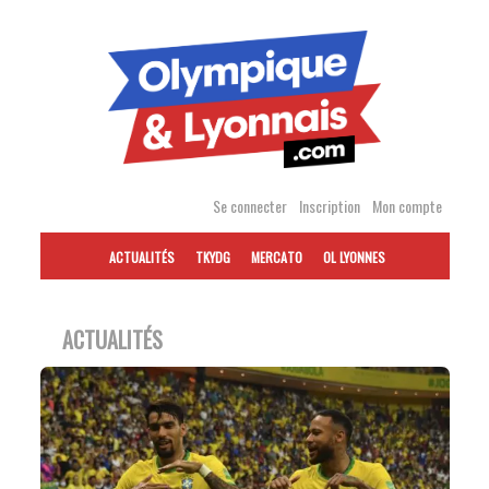
Accéder
au
contenu
Se connecter
Inscription
Mon compte
ACTUALITÉS
TKYDG
MERCATO
OL LYONNES
ACTUALITÉS