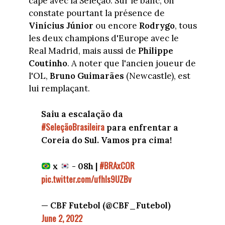
cape avec la Seleção. Sur le banc, on
constate pourtant la présence de
Vinícius Júnior
ou encore
Rodrygo
, tous
les deux champions d'Europe avec le
Real Madrid, mais aussi de
Philippe
Coutinho
. A noter que l'ancien joueur de
l'OL,
Bruno Guimarães
(Newcastle), est
lui remplaçant.
Saiu a escalação da
#SeleçãoBrasileira
para enfrentar a
Coreia do Sul. Vamos pra cima!
#BRAxCOR
x
- 08h |
pic.twitter.com/ufhIs9UZBv
— CBF Futebol (@CBF_Futebol)
June 2, 2022