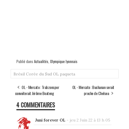
Publié dans
Actualités
,
Olympique lyonnais
Brésil
Corée du Sud
OL
paqueta
OL - Mercato : Trabzonspor
OL - Mercato : Buchanan serait
convoiterait Jérôme Boateng
proche de Chelsea
4 COMMENTAIRES
Juni forever OL
-
jeu 2 Juin 22 à 13 h 05