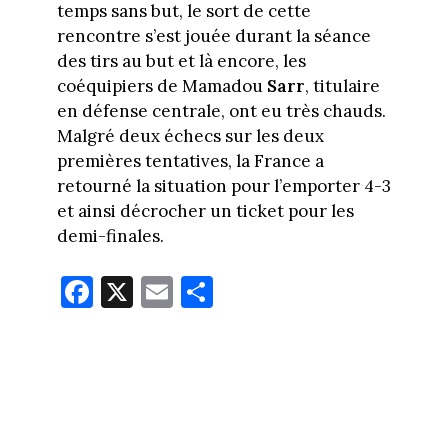
temps sans but, le sort de cette
rencontre s’est jouée durant la séance
des tirs au but et là encore, les
coéquipiers de Mamadou
Sarr
, titulaire
en défense centrale, ont eu très chauds.
Malgré deux échecs sur les deux
premières tentatives, la France a
retourné la situation pour l’emporter 4-3
et ainsi décrocher un ticket pour les
demi-finales.
Fa
X
E
Pa
ce
m
rt
bo
ail
ag
ok
er