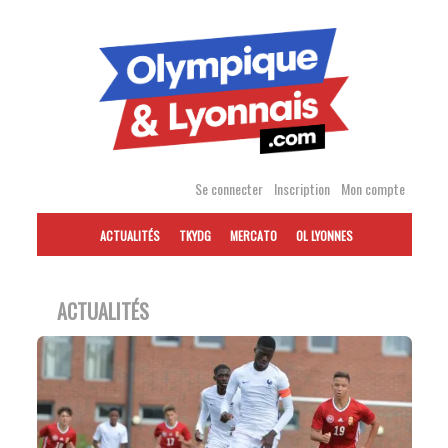
Accéder
au
contenu
Se connecter
Inscription
Mon compte
ACTUALITÉS
TKYDG
MERCATO
OL LYONNES
ACTUALITÉS