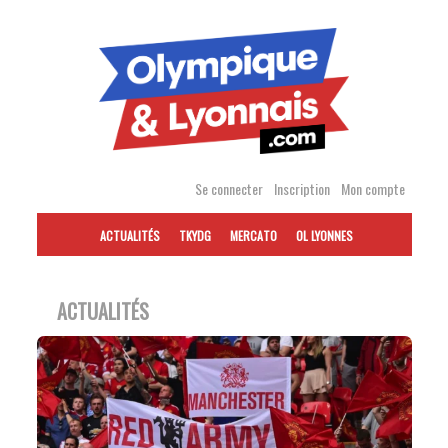
Accéder
au
contenu
Se connecter
Inscription
Mon compte
ACTUALITÉS
TKYDG
MERCATO
OL LYONNES
ACTUALITÉS