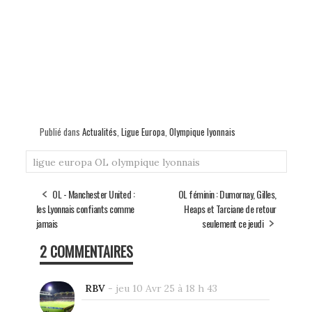
Publié dans
Actualités
,
Ligue Europa
,
Olympique lyonnais
ligue europa
OL
olympique lyonnais
OL - Manchester United :
OL féminin : Dumornay, Gilles,
les Lyonnais confiants comme
Heaps et Tarciane de retour
jamais
seulement ce jeudi
2 COMMENTAIRES
RBV
-
jeu 10 Avr 25 à 18 h 43