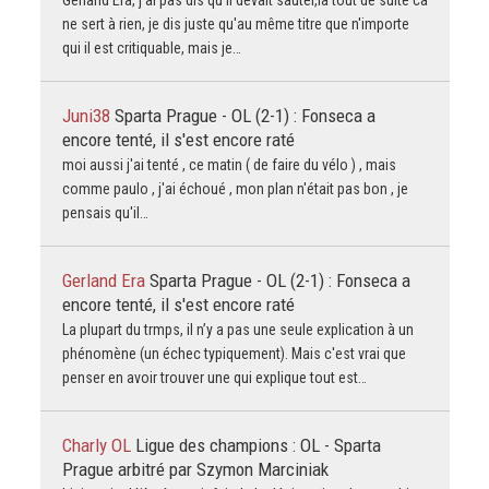
Gerland Era, j'ai pas dis qu'il devait sauter,la tout de suite ca
ne sert à rien, je dis juste qu'au même titre que n'importe
qui il est critiquable, mais je…
Juni38
Sparta Prague - OL (2-1) : Fonseca a
encore tenté, il s'est encore raté
moi aussi j'ai tenté , ce matin ( de faire du vélo ) , mais
comme paulo , j'ai échoué , mon plan n'était pas bon , je
pensais qu'il…
Gerland Era
Sparta Prague - OL (2-1) : Fonseca a
encore tenté, il s'est encore raté
La plupart du trmps, il n’y a pas une seule explication à un
phénomène (un échec typiquement). Mais c'est vrai que
penser en avoir trouver une qui explique tout est…
Charly OL
Ligue des champions : OL - Sparta
Prague arbitré par Szymon Marciniak