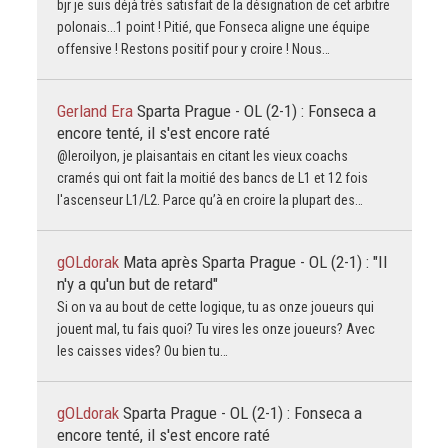
bjr je suis déjà très satisfait de la désignation de cet arbitre
polonais...1 point ! Pitié, que Fonseca aligne une équipe
offensive ! Restons positif pour y croire ! Nous…
Gerland Era
Sparta Prague - OL (2-1) : Fonseca a
encore tenté, il s'est encore raté
@leroilyon, je plaisantais en citant les vieux coachs
cramés qui ont fait la moitié des bancs de L1 et 12 fois
l'ascenseur L1/L2. Parce qu’à en croire la plupart des…
gOLdorak
Mata après Sparta Prague - OL (2-1) : "Il
n'y a qu'un but de retard"
Si on va au bout de cette logique, tu as onze joueurs qui
jouent mal, tu fais quoi? Tu vires les onze joueurs? Avec
les caisses vides? Ou bien tu…
gOLdorak
Sparta Prague - OL (2-1) : Fonseca a
encore tenté, il s'est encore raté