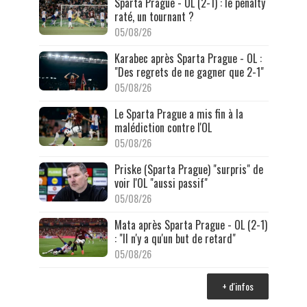
Sparta Prague - OL (2-1) : le penalty
raté, un tournant ?
05/08/26
Karabec après Sparta Prague - OL :
"Des regrets de ne gagner que 2-1"
05/08/26
Le Sparta Prague a mis fin à la
malédiction contre l'OL
05/08/26
Priske (Sparta Prague) "surpris" de
voir l'OL "aussi passif"
05/08/26
Mata après Sparta Prague - OL (2-1)
: "Il n'y a qu'un but de retard"
05/08/26
+ d'infos