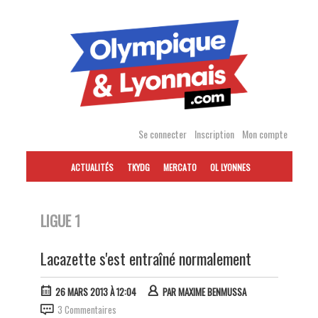
Accéder
au
contenu
Se connecter
Inscription
Mon compte
ACTUALITÉS
TKYDG
MERCATO
OL LYONNES
LIGUE 1
Lacazette s'est entraîné normalement
26 MARS 2013 À 12:04
PAR
MAXIME BENMUSSA
3 Commentaires