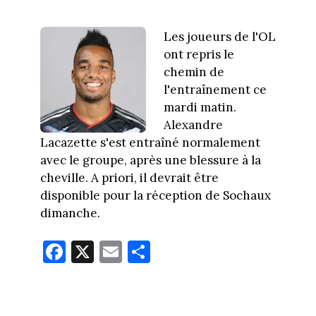
Les joueurs de l'OL
ont repris le
chemin de
l'entraînement ce
mardi matin.
Alexandre
Lacazette s'est entraîné normalement
avec le groupe, après une blessure à la
cheville. A priori, il devrait être
disponible pour la réception de Sochaux
dimanche.
Fa
X
E
Pa
ce
m
rt
bo
ail
ag