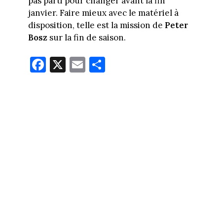
pas parti pour changer avant la fin
janvier. Faire mieux avec le matériel à
disposition, telle est la mission de
Peter
Bosz
sur la fin de saison.
Fa
X
E
Pa
ce
m
rt
bo
ail
ag
ok
er