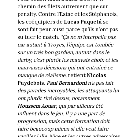
chemin des filets autrement que sur
penalty. Contre l’Estac et les Stéphanois,
les coéquipiers de
Lucas Paquetá
se
sont fait peur aussi parce qu’ils n’ont pas
su tuer le match.
"Ça ne m'interpelle pas
car autant à Troyes, l’équipe est tombée
sur un très bon gardien, autant dans le
derby, c’est plutôt les mauvais choix et les
mauvaises décisions qui ont entraîné ce
manque de réalisme,
retient
Nicolas
Puydebois
.
Paul Bernardoni
n’a pas fait
des parades incroyables, les attaquants lui
ont plutôt tiré dessus, notamment
Houssem Aouar
, qui par ailleurs été
influent dans le jeu. Il y a une part de
progression, mais cette formation doit
faire beaucoup mieux si elle veut faire
vaciller Lille, Nice et les autres adversaires