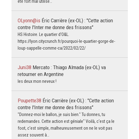
été fort mal utilisé…
OLyonn@is
Éric Carrière (ex-OL) : "Cette action
contre l'Inter me donne des frissons"
HS Histoire. Le quartier d'O&L.
https://lyon.citycrunch.fr/pourquoi-le-quartier-gorge-de-
loup-sappelle-comme-ca/2022/02/22/
Juni38
Mercato : Thiago Almada (ex-OL) va
retourner en Argentine
les deux mon neveux !
Poupette38
Éric Carrière (ex-OL) : "Cette action
contre l'Inter me donne des frissons"
"Donnez-moi le ballon, je suis bien." Tu donnes, tu
redemandes. Cette action est géniale" Voilà, c'est ça le
foot, c'est simple, malheureusement on ne le voit pas
assez souvent à…