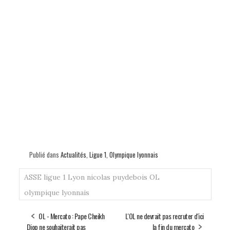
Publié dans
Actualités
,
Ligue 1
,
Olympique lyonnais
ASSE
ligue 1
Lyon
nicolas puydebois
OL
olympique lyonnais
OL - Mercato : Pape Cheikh
L'OL ne devrait pas recruter d'ici
Diop ne souhaiterait pas
la fin du mercato