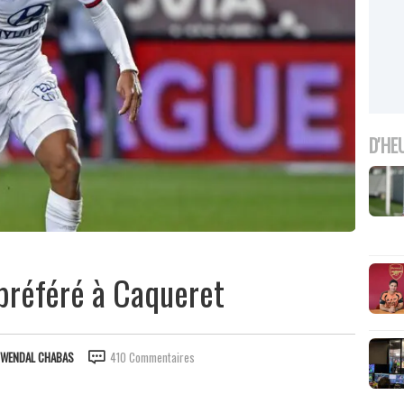
D'HE
 préféré à Caqueret
WENDAL CHABAS
410 Commentaires