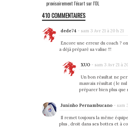
provisoirement l'écart sur l'OL
410 COMMENTAIRES
dede74
-
sam 3 Avr 21 à 20 h 21
Encore une erreur du coach ? on v
a déjà préparé sa valise !!!
XUO
-
sam 3 Avr 21 à 2
Un bon résultat ne perm
mauvais résultat ( le n
préparer bien plus que s
Juninho Pernambucano
-
sam 3
Il remet toujours la même équipe
plus , droit dans ses bottes et à co