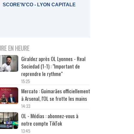
SCORE'N'CO - LYON CAPITALE
URE EN HEURE
Giraldez après OL Lyonnes - Real
Sociedad (1-1) : "Important de
reprendre le rythme"
15:25
Mercato : Guimarães officiellement
à Arsenal, l'OL se frotte les mains
14:33
OL - Médias : abonnez-vous à
notre compte TikTok
13:45