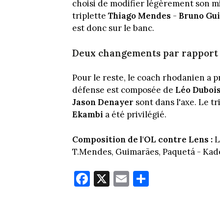
choisi de modifier légèrement son mil
triplette
Thiago Mendes
-
Bruno Gu
est donc sur le banc.
Deux changements par rapport
Pour le reste, le coach rhodanien a p
défense est composée de
Léo Duboi
Jason Denayer
sont dans l'axe. Le tr
Ekambi
a été privilégié.
Composition de l'OL contre Lens :
L
T.Mendes, Guimarães, Paquetá - Ka
Fa
X
E
Pa
ce
m
rt
bo
ail
ag