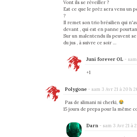
Vont ils se réveiller ?
Est ce que le préz sera venu un pe
?
Il remet son trio brésilien qui n'
devant , qui est en panne pourtan
Sur un malentendu ils peuvent se 
du jus , à suivre ce soir ...
Juni forever OL
-
sam 
+1
Polygone
-
sam 3 Avr 21 à 20 h 2
Pas de slimani ni cherki,
15 jours de prepa pour la même
Darn
-
sam 3 Avr 21 à 