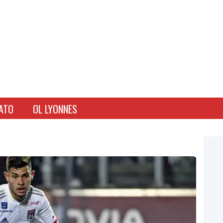
ATO
OL LYONNES