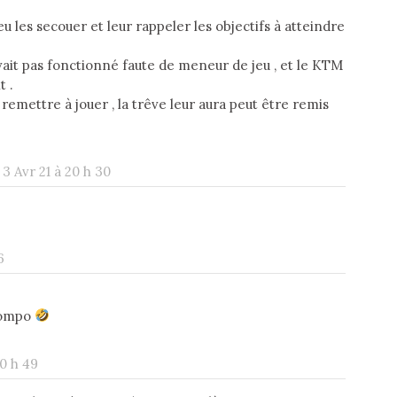
u les secouer et leur rappeler les objectifs à atteindre
avait pas fonctionné faute de meneur de jeu , et le KTM
t .
remettre à jouer , la trêve leur aura peut être remis
3 Avr 21 à 20 h 30
6
 compo
20 h 49