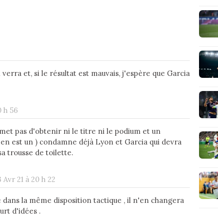
erra et, si le résultat est mauvais, j'espère que Garcia
0 h 56
et pas d'obtenir ni le titre ni le podium et un
ul en est un ) condamne déjà Lyon et Garcia qui devra
a trousse de toilette.
 Avr 21 à 20 h 22
 dans la même disposition tactique , il n'en changera
urt d'idées .