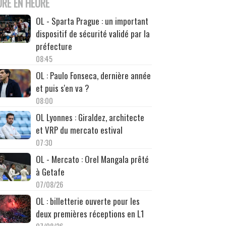
URE EN HEURE
OL - Sparta Prague : un important
dispositif de sécurité validé par la
préfecture
08:45
OL : Paulo Fonseca, dernière année
et puis s'en va ?
08:00
OL Lyonnes : Giraldez, architecte
et VRP du mercato estival
07:30
OL - Mercato : Orel Mangala prêté
à Getafe
07/08/26
OL : billetterie ouverte pour les
deux premières réceptions en L1