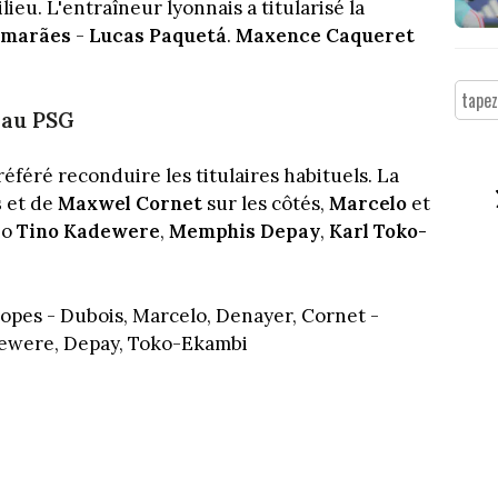
ieu. L'entraîneur lyonnais a titularisé la
imarães
-
Lucas Paquetá
.
Maxence Caqueret
 au PSG
référé reconduire les titulaires habituels. La
s
et de
Maxwel Cornet
sur les côtés,
Marcelo
et
io
Tino Kadewere
,
Memphis Depay
,
Karl Toko-
opes - Dubois, Marcelo, Denayer, Cornet -
dewere, Depay, Toko-Ekambi