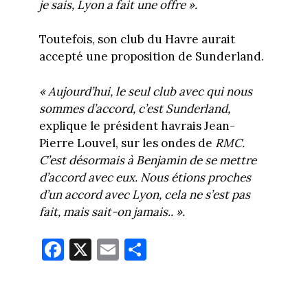
je sais, Lyon a fait une offre ».
Toutefois, son club du Havre aurait
accepté une proposition de Sunderland.
« Aujourd’hui, le seul club avec qui nous
sommes d’accord, c’est Sunderland,
explique le président havrais Jean-
Pierre Louvel, sur les ondes de
RMC.
C’est désormais à Benjamin de se mettre
d’accord avec eux. Nous étions proches
d’un accord avec Lyon, cela ne s’est pas
fait, mais sait-on jamais.. ».
Fa
X
E
Pa
ce
m
rt
bo
ail
ag