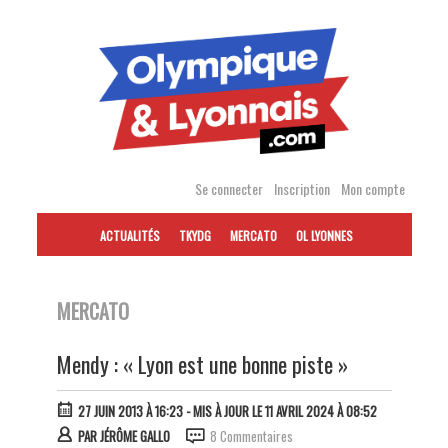
Accéder
au
contenu
Se connecter
Inscription
Mon compte
ACTUALITÉS
TKYDG
MERCATO
OL LYONNES
MERCATO
Mendy : « Lyon est une bonne piste »
27 JUIN 2013 À 16:23
- MIS À JOUR LE 11 AVRIL 2024 À 08:52
PAR
JÉRÔME GALLO
8 Commentaires