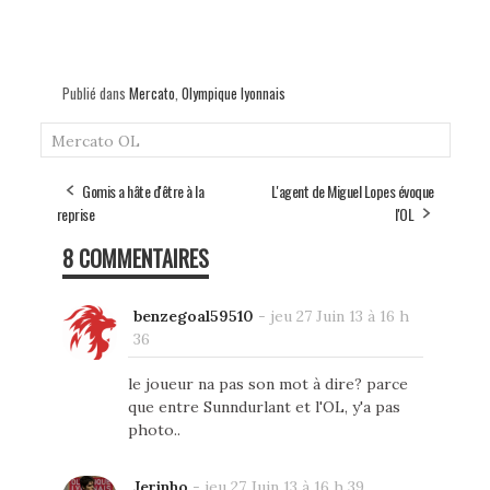
Publié dans
Mercato
,
Olympique lyonnais
Mercato
OL
Gomis a hâte d'être à la
L'agent de Miguel Lopes évoque
reprise
l'OL
8 COMMENTAIRES
benzegoal59510
-
jeu 27 Juin 13 à 16 h
36
le joueur na pas son mot à dire? parce
que entre Sunndurlant et l'OL, y'a pas
photo..
Jerinho
-
jeu 27 Juin 13 à 16 h 39