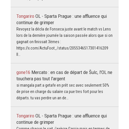
Tongariro
OL - Sparta Prague : une affluence qui
continue de grimper
Revoyez la décla de Fonseca juste avant le match vs Lens
lors de la dernière journée la saison passée alors que si on
gagnait on finissait 3èmes :
https://x.com/ActuFoot_/status/2055346517301416209
Il…
gone16
Mercato : en cas de départ de Šulc, l'OL ne
touchera pas tout l'argent
si mangala part a getafe en prêt sec avec seulement 50%
de prise en charge du salaire ca pue tres fort pour les
départs. tu vas perdre un an de…
Tongariro
OL - Sparta Prague : une affluence qui
continue de grimper
Comme chacun le sait, j'exècre Garcia mais en termes de