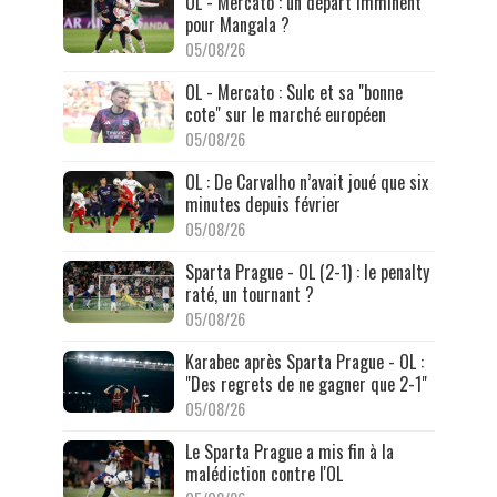
OL - Mercato : un départ imminent
pour Mangala ?
05/08/26
OL - Mercato : Sulc et sa "bonne
cote" sur le marché européen
05/08/26
OL : De Carvalho n’avait joué que six
minutes depuis février
05/08/26
Sparta Prague - OL (2-1) : le penalty
raté, un tournant ?
05/08/26
Karabec après Sparta Prague - OL :
"Des regrets de ne gagner que 2-1"
05/08/26
Le Sparta Prague a mis fin à la
malédiction contre l'OL