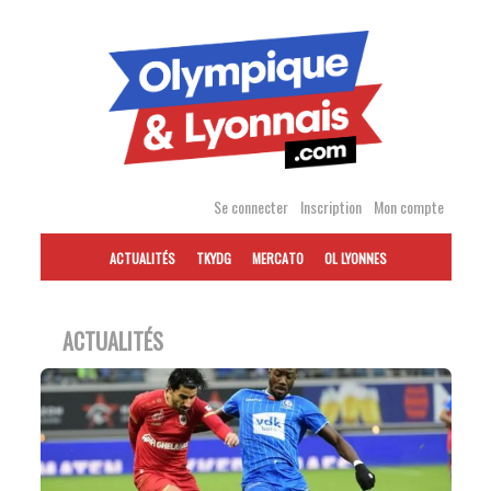
Accéder
au
contenu
Se connecter
Inscription
Mon compte
ACTUALITÉS
TKYDG
MERCATO
OL LYONNES
ACTUALITÉS