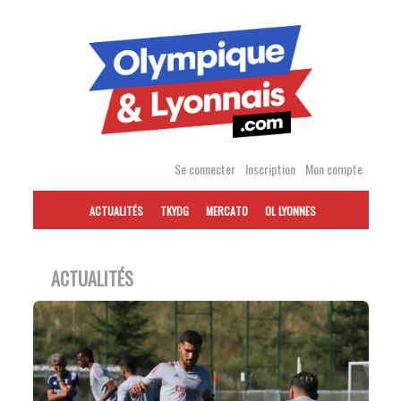
Accéder
au
contenu
Se connecter
Inscription
Mon compte
ACTUALITÉS
TKYDG
MERCATO
OL LYONNES
ACTUALITÉS