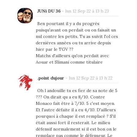
JUNi DU 36
-
lun 12 Sep 22 à 13 h 23
Ben pourtant il y a du progrès
puisqu'avant on perdait ou on faisait un
nul contre les petits. Tu as suivit l'ol ces
dernières années ou tu arrive depuis
hier par le TGV ??
Matchs d'ailleurs qu'on perdait avec
Aouar et Slimani comme titulaire
.point dujour
-
lun 12 Sep 22 à 13 h 22
Oh l andouille tu es fier de sa note de 5
??? On dirait qu a eu 8/10. Contre
Monaco fait être à 7/10. 5 c'est moyen.
Et l'autre défaite il a eu 4/10. D'ailleurs
pourquoi à chaque il est remplacé ? S'il
était aussi fort il resterait. Le milieu
défensif normalement si il est bon on le
remplace pas comme le défenseur. Le