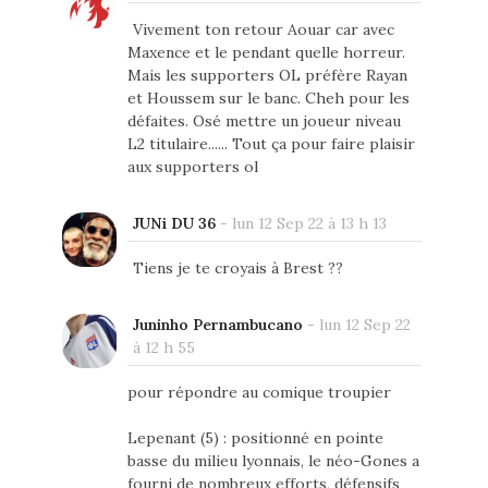
Vivement ton retour Aouar car avec
Maxence et le pendant quelle horreur.
Mais les supporters OL préfère Rayan
et Houssem sur le banc. Cheh pour les
défaites. Osé mettre un joueur niveau
L2 titulaire...... Tout ça pour faire plaisir
aux supporters ol
JUNi DU 36
-
lun 12 Sep 22 à 13 h 13
Tiens je te croyais à Brest ??
Juninho Pernambucano
-
lun 12 Sep 22
à 12 h 55
pour répondre au comique troupier
Lepenant (5) : positionné en pointe
basse du milieu lyonnais, le néo-Gones a
fourni de nombreux efforts, défensifs