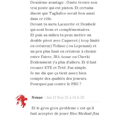
Deuxième avantage : Gusto trouve son
vrai poste qui est piston. Et certains
disent que Tagliafico serait bon aussi
dans ce rôle.
Devant tu mets Lacazette et Dembelé
qui sont bons et complémentaires.
Et puis au milieu tu peux mettre un
double pivot avec Caqueret ( trop limité
en créateur) Tolisso ( ou Lepenant) et
un peu plus haut en créateur à choisir
entre Faivre, JRA Aouar ou Cherki
Évidemment y'a plus d'ailiers. Et il faut
recaser KTE et Tetê. Pas simple.
Je me dis que ça tient assez bien
compte des qualités des joueurs.
Pourquoi pas contre le PSG ?
Nenae
-
lun 12 Sep 22 à 14 h 28
Et le gros gros probleme c est qu il
faut accepter de jouer Bloc Median\Bas