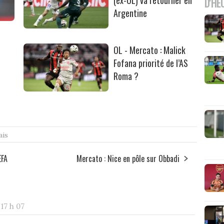
(ex-OL) va retourner en
D'HE
Argentine
OL - Mercato : Malick
Fofana priorité de l’AS
Roma ?
ais
EFA
Mercato : Nice en pôle sur Obbadi
 17 h 07