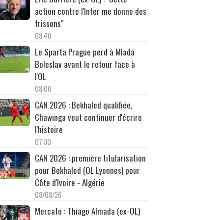
action contre l'Inter me donne des
frissons"
08:40
Le Sparta Prague perd à Mladá
Boleslav avant le retour face à
l'OL
08:00
CAN 2026 : Bekhaled qualifiée,
Chawinga veut continuer d'écrire
l'histoire
07:30
CAN 2026 : première titularisation
pour Bekhaled (OL Lyonnes) pour
Côte d'Ivoire - Algérie
08/08/26
Mercato : Thiago Almada (ex-OL)