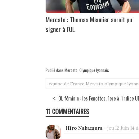
Mercato : Thomas Meunier aurait pu
signer à l'OL
Publié dans
Mercato
,
Olympique lyonnais
équipe de France
Mercato
olympique lyonn
OL féminin : les Fenottes, 1ere à l'indice U
11 COMMENTAIRES
Hiro Nakamura
-
jeu 12 Juin 14 à