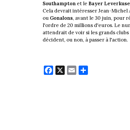
Southampton
et le
Bayer Leverkus
Cela devrait intéresser Jean-Michel
ou
Gonalons
, avant le 30 juin, pour
l'ordre de 20 millions d'euros. Le num
attendrait de voir si les grands clu
décident, ou non, à passer à l'action.
Fa
X
E
Pa
ce
m
rt
bo
ail
ag
ok
er