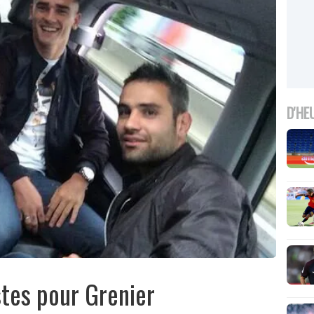
D'HE
stes pour Grenier