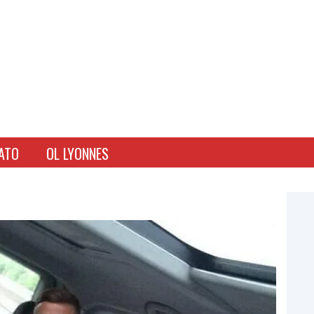
ATO
OL LYONNES