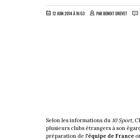
12 JUIN 2014 À 16:53
PAR
BENOIT DREVET
Selon les informations du
10 Sport,
C
plusieurs clubs étrangers à son éga
préparation de l'
équipe de France
on