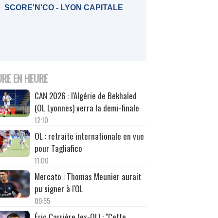
SCORE'N'CO - LYON CAPITALE
URE EN HEURE
CAN 2026 : l'Algérie de Bekhaled
(OL Lyonnes) verra la demi-finale
12:10
OL : retraite internationale en vue
pour Tagliafico
11:00
Mercato : Thomas Meunier aurait
pu signer à l'OL
09:55
Éric Carrière (ex-OL) : "Cette