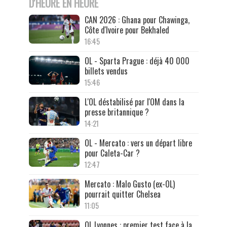
D'HEURE EN HEURE
CAN 2026 : Ghana pour Chawinga,
Côte d'Ivoire pour Bekhaled
16:45
OL - Sparta Prague : déjà 40 000
billets vendus
15:46
L'OL déstabilisé par l'OM dans la
presse britannique ?
14:21
OL - Mercato : vers un départ libre
pour Caleta-Car ?
12:47
Mercato : Malo Gusto (ex-OL)
pourrait quitter Chelsea
11:05
OL Lyonnes : premier test face à la