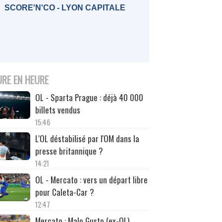
SCORE'N'CO - LYON CAPITALE
URE EN HEURE
OL - Sparta Prague : déjà 40 000
billets vendus
15:46
L'OL déstabilisé par l'OM dans la
presse britannique ?
14:21
OL - Mercato : vers un départ libre
pour Caleta-Car ?
12:47
Mercato : Malo Gusto (ex-OL)