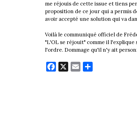
me réjouis de cette issue et tiens 
proposition de ce jour qui a permis d
avoir accepté une solution qui va dans
Voilà le communiqué officiel de Frédéri
"L'OL se réjouit" comme il l'explique 
l'ordre. Dommage qu'il n'y ait personn
Fa
X
E
Pa
ce
m
rt
bo
ail
ag
ok
er