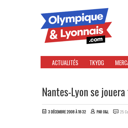
Accéder
au
contenu
ACTUALITÉS
TKYDG
MERC
Nantes-Lyon se jouera
3 DÉCEMBRE 2008 À 18:32
PAR
O&L
25 C