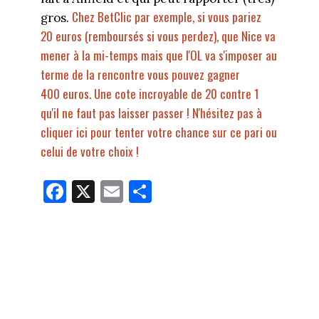
Chez BetClic par exemple, si vous pariez
gros.
20 euros (remboursés si vous perdez), que Nice va
mener à la mi-temps mais que l'OL va s'imposer au
terme de la rencontre vous pouvez gagner
400 euros. Une cote incroyable de 20 contre 1
qu'il ne faut pas laisser passer ! N'hésitez pas à
cliquer ici pour tenter votre chance sur ce pari ou
celui de votre choix !
Fa
X
E
Pa
ce
m
rt
bo
ail
ag
ok
er