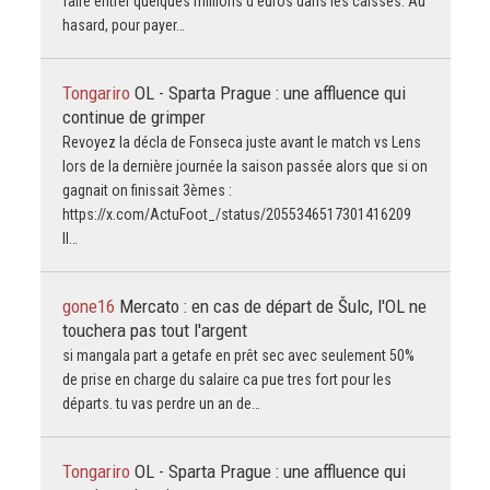
faire entrer quelques millions d'euros dans les caisses. Au
hasard, pour payer…
Tongariro
OL - Sparta Prague : une affluence qui
continue de grimper
Revoyez la décla de Fonseca juste avant le match vs Lens
lors de la dernière journée la saison passée alors que si on
gagnait on finissait 3èmes :
https://x.com/ActuFoot_/status/2055346517301416209
Il…
gone16
Mercato : en cas de départ de Šulc, l'OL ne
touchera pas tout l'argent
si mangala part a getafe en prêt sec avec seulement 50%
de prise en charge du salaire ca pue tres fort pour les
départs. tu vas perdre un an de…
Tongariro
OL - Sparta Prague : une affluence qui