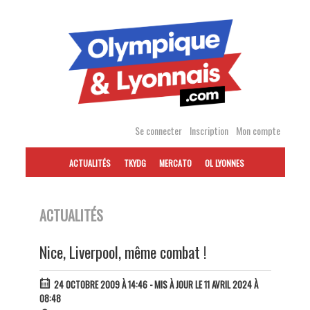
Accéder
au
contenu
Se connecter
Inscription
Mon compte
ACTUALITÉS
TKYDG
MERCATO
OL LYONNES
ACTUALITÉS
Nice, Liverpool, même combat !
24 OCTOBRE 2009 À 14:46
- MIS À JOUR LE 11 AVRIL 2024 À
08:48