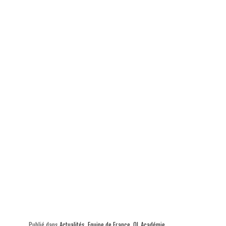
Publié dans
Actualités
,
Equipe de France
,
OL Académie