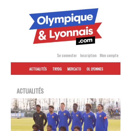
Accéder
au
contenu
Se connecter
Inscription
Mon compte
ACTUALITÉS
TKYDG
MERCATO
OL LYONNES
ACTUALITÉS