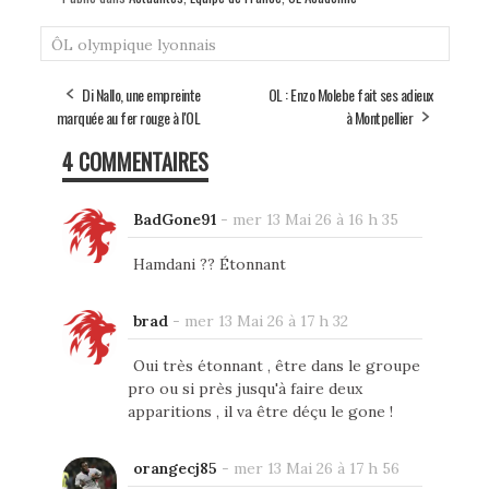
ÔL
olympique lyonnais
Di Nallo, une empreinte
OL : Enzo Molebe fait ses adieux
marquée au fer rouge à l'OL
à Montpellier
4 COMMENTAIRES
BadGone91
-
mer 13 Mai 26 à 16 h 35
Hamdani ?? Étonnant
brad
-
mer 13 Mai 26 à 17 h 32
Oui très étonnant , être dans le groupe
pro ou si près jusqu'à faire deux
apparitions , il va être déçu le gone !
orangecj85
-
mer 13 Mai 26 à 17 h 56