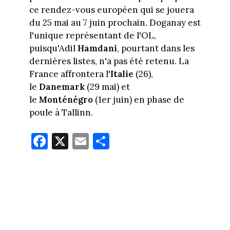
ce rendez-vous européen qui se jouera
du 25 mai au 7 juin prochain. Doganay est
l'unique représentant de l'OL,
puisqu'Adil
Hamdani
, pourtant dans les
dernières listes, n'a pas été retenu. La
France affrontera l'
Italie
(26),
le
Danemark
(29 mai) et
le
Monténégro
(1er juin) en phase de
poule à Tallinn.
Fa
X
E
Pa
ce
m
rt
bo
ail
ag
ok
er