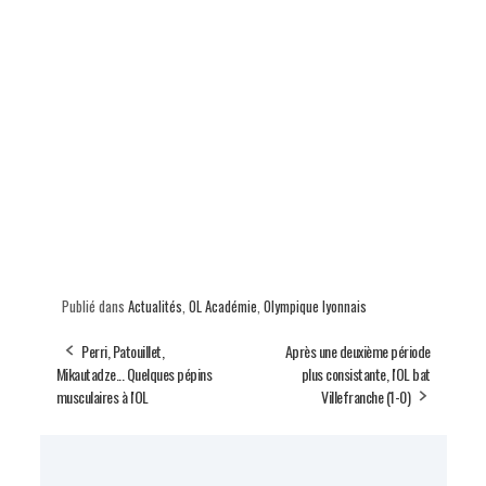
Publié dans
Actualités
,
OL Académie
,
Olympique lyonnais
Perri, Patouillet,
Après une deuxième période
Mikautadze... Quelques pépins
plus consistante, l'OL bat
musculaires à l'OL
Villefranche (1-0)