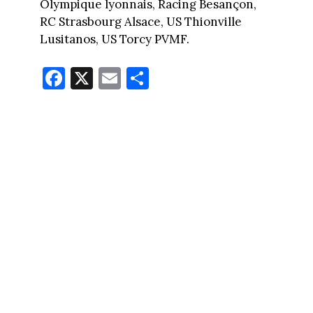
Olympique lyonnais, Racing Besançon,
RC Strasbourg Alsace, US Thionville
Lusitanos, US Torcy PVMF.
Fa
X
E
Pa
ce
m
rt
bo
ail
ag
ok
er