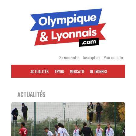
Accéder
au
contenu
Se connecter
Inscription
Mon compte
ACTUALITÉS
TKYDG
MERCATO
OL LYONNES
ACTUALITÉS