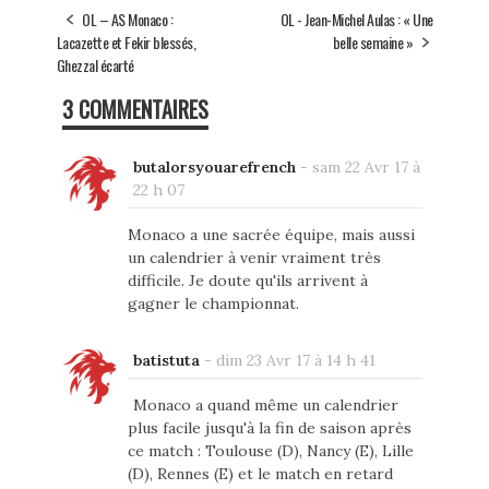
OL – AS Monaco :
OL - Jean-Michel Aulas : « Une
Lacazette et Fekir blessés,
belle semaine »
Ghezzal écarté
3 COMMENTAIRES
butalorsyouarefrench
-
sam 22 Avr 17 à
22 h 07
Monaco a une sacrée équipe, mais aussi
un calendrier à venir vraiment très
difficile. Je doute qu'ils arrivent à
gagner le championnat.
batistuta
-
dim 23 Avr 17 à 14 h 41
Monaco a quand même un calendrier
plus facile jusqu'à la fin de saison après
ce match : Toulouse (D), Nancy (E), Lille
(D), Rennes (E) et le match en retard