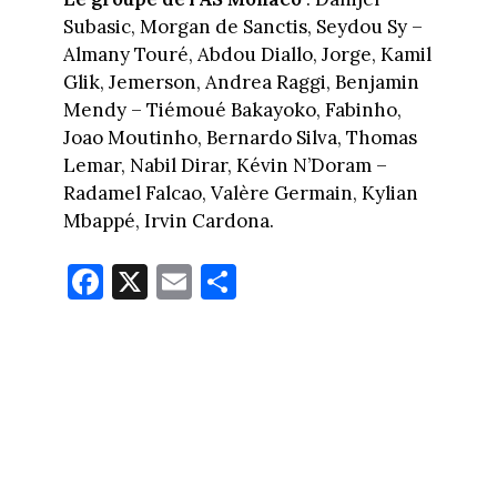
Subasic, Morgan de Sanctis, Seydou Sy –
Almany Touré, Abdou Diallo, Jorge, Kamil
Glik, Jemerson, Andrea Raggi, Benjamin
Mendy – Tiémoué Bakayoko, Fabinho,
Joao Moutinho, Bernardo Silva, Thomas
Lemar, Nabil Dirar, Kévin N’Doram –
Radamel Falcao, Valère Germain, Kylian
Mbappé, Irvin Cardona.
Fa
X
E
Pa
ce
m
rt
bo
ail
ag
ok
er