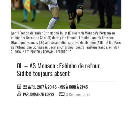
Lyon’s French defender Christophe Jallet (L) vies with Monaco’s Portuguese
midfielder Bernardo Silva (R) during the French L1 football match between
Olympique Lyonnais (OL) and Association sportive de Monaco (ASM) at the Parc
de l’Olympique Lyonnais in Decines-Charpieu, central eastern France, on May
7, 2016. / AFP PHOTO / ROMAIN LAFABREGUE
OL – AS Monaco : Fabinho de retour,
Sidibé toujours absent
22 AVRIL 2017 À 20:45
- MIS À JOUR À 21:45
PAR
JONATHAN LOPES
3 Commentaires