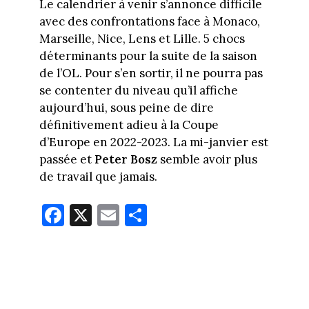
Le calendrier à venir s’annonce difficile
avec des confrontations face à Monaco,
Marseille, Nice, Lens et Lille. 5 chocs
déterminants pour la suite de la saison
de l’OL. Pour s’en sortir, il ne pourra pas
se contenter du niveau qu’il affiche
aujourd’hui, sous peine de dire
définitivement adieu à la Coupe
d’Europe en 2022-2023. La mi-janvier est
passée et
Peter Bosz
semble avoir plus
de travail que jamais.
Fa
X
E
Pa
ce
m
rt
bo
ail
ag
ok
er