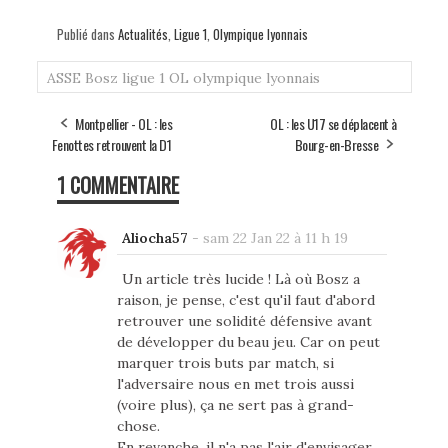
Publié dans
Actualités
,
Ligue 1
,
Olympique lyonnais
ASSE
Bosz
ligue 1
OL
olympique lyonnais
Montpellier - OL : les
OL : les U17 se déplacent à
Fenottes retrouvent la D1
Bourg-en-Bresse
1 COMMENTAIRE
Aliocha57
-
sam 22 Jan 22 à 11 h 19
Un article très lucide ! Là où Bosz a
raison, je pense, c'est qu'il faut d'abord
retrouver une solidité défensive avant
de développer du beau jeu. Car on peut
marquer trois buts par match, si
l'adversaire nous en met trois aussi
(voire plus), ça ne sert pas à grand-
chose.
En revanche, il n'a pas l'air d'envisager