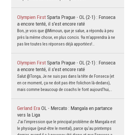
Olympien First
Sparta Prague - OL (2-1) : Fonseca
a encore tenté, il s'est encore raté
Bon, je vois que @Mimoun, que je salue, a répondu à peu
près la même chose, en plus concis. 9a m'apprendra à ne
pas lire toutes les réponses déjà apportées!…
Olympien First
Sparta Prague - OL (2-1) : Fonseca
a encore tenté, il s'est encore raté
Salut @Tonga, Je ne suis pas dans la tête de Fonseca (et
en ce moment, ça ne doit pas être folichon là-dedans),
mais comme beaucoup de coachs le font aujourd'hui,…
Gerland Era
OL - Mercato : Mangala en partance
vers la Liga
J’ai l’impression que le principal problème de Mangala est
le physique (peut-être le mental), parce qu'au printemps
dernier, quand il a à nouveau été dispo et que Fonseca a