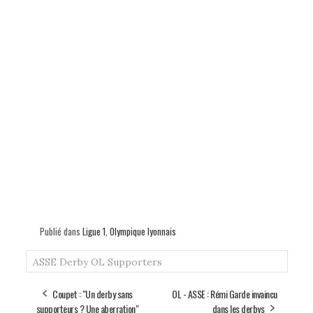
Publié dans
Ligue 1
,
Olympique lyonnais
ASSE
Derby
OL
Supporters
Coupet : "Un derby sans
OL - ASSE : Rémi Garde invaincu
supporteurs ? Une aberration"
dans les derbys