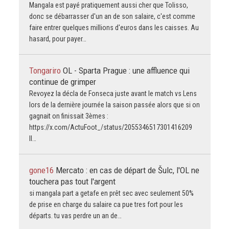
Mangala est payé pratiquement aussi cher que Tolisso,
donc se débarrasser d'un an de son salaire, c'est comme
faire entrer quelques millions d'euros dans les caisses. Au
hasard, pour payer…
Tongariro
OL - Sparta Prague : une affluence qui
continue de grimper
Revoyez la décla de Fonseca juste avant le match vs Lens
lors de la dernière journée la saison passée alors que si on
gagnait on finissait 3èmes :
https://x.com/ActuFoot_/status/2055346517301416209
Il…
gone16
Mercato : en cas de départ de Šulc, l'OL ne
touchera pas tout l'argent
si mangala part a getafe en prêt sec avec seulement 50%
de prise en charge du salaire ca pue tres fort pour les
départs. tu vas perdre un an de…