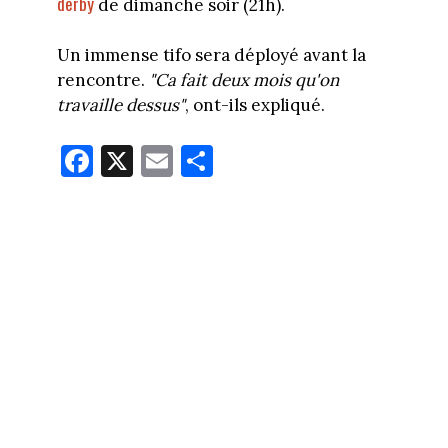
derby
de dimanche soir (21h).
Un immense tifo sera déployé avant la
rencontre.
"Ca fait deux mois qu'on
travaille dessus"
, ont-ils expliqué.
Fa
X
E
Pa
ce
m
rt
bo
ail
ag
ok
er