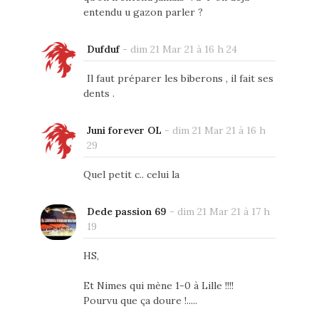
entendu u gazon parler ?
Dufduf
-
dim 21 Mar 21 à 16 h 24
Il faut préparer les biberons , il fait ses
dents .
Juni forever OL
-
dim 21 Mar 21 à 16 h
29
Quel petit c.. celui la
Dede passion 69
-
dim 21 Mar 21 à 17 h
19
HS,
Et Nimes qui mène 1-0 à Lille !!!!
Pourvu que ça doure !.....