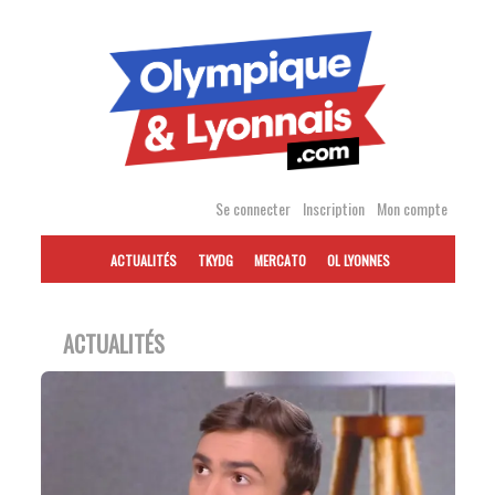
Accéder
au
contenu
Se connecter
Inscription
Mon compte
ACTUALITÉS
TKYDG
MERCATO
OL LYONNES
ACTUALITÉS