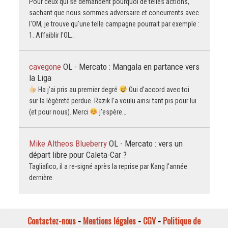
Pour ceux qui se demandent pourquoi de telles actions,
sachant que nous sommes adversaire et concurrents avec
l'OM, je trouve qu'une telle campagne pourrait par exemple :
1. Affaiblir l'OL…
cavegone
OL - Mercato : Mangala en partance vers
la Liga
Ha j’ai pris au premier degré
Oui d’accord avec toi
sur la légèreté perdue. Razik l’a voulu ainsi tant pis pour lui
(et pour nous). Merci
j’espère…
Mike Altheos Blueberry
OL - Mercato : vers un
départ libre pour Caleta-Car ?
Tagliafico, il a re-signé après la reprise par Kang l'année
dernière.
Contactez-nous
-
Mentions légales
-
CGV
-
Politique de