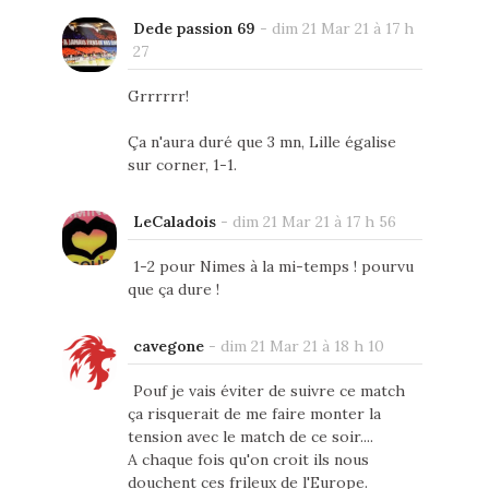
Dede passion 69
-
dim 21 Mar 21 à 17 h
27
Grrrrrr!
Ça n'aura duré que 3 mn, Lille égalise
sur corner, 1-1.
LeCaladois
-
dim 21 Mar 21 à 17 h 56
1-2 pour Nimes à la mi-temps ! pourvu
que ça dure !
cavegone
-
dim 21 Mar 21 à 18 h 10
Pouf je vais éviter de suivre ce match
ça risquerait de me faire monter la
tension avec le match de ce soir....
A chaque fois qu'on croit ils nous
douchent ces frileux de l'Europe.