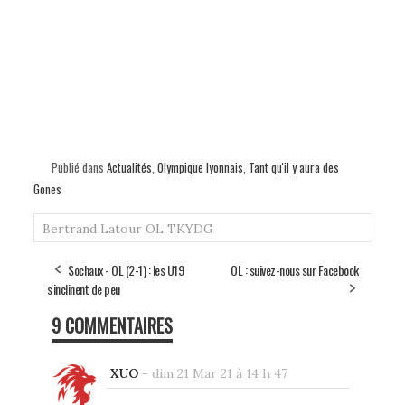
Publié dans
Actualités
,
Olympique lyonnais
,
Tant qu'il y aura des
Gones
Bertrand Latour
OL
TKYDG
Sochaux - OL (2-1) : les U19
OL : suivez-nous sur Facebook
s'inclinent de peu
9 COMMENTAIRES
XUO
-
dim 21 Mar 21 à 14 h 47