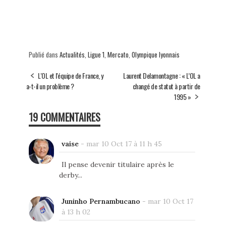
Publié dans
Actualités
,
Ligue 1
,
Mercato
,
Olympique lyonnais
L'OL et l'équipe de France, y
Laurent Delamontagne : « L’OL a
a-t-il un problème ?
changé de statut à partir de
1995 »
19 COMMENTAIRES
vaise
-
mar 10 Oct 17 à 11 h 45
Il pense devenir titulaire après le
derby...
Juninho Pernambucano
-
mar 10 Oct 17
à 13 h 02