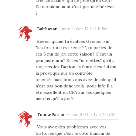
avec ce salaire, qui ne joue qu'en CFA?
Economiquement c'est pas une hérésie
?
Balthazar
-
mer 11 Oct 17 à 11 h 50
Beeen, quand tu évalues Grenier sur
"les fois ou il est rentré ", tu parles de
ces 5 mn de jeu cette saison? C'est un
peu juste non? Et les "mouettes" qu'il a
tué, revoies l'action, la faute c'est lui qui
la provoque sur un contrôle
orienté...mais bon vous avez décidé qu'il
n'est pas bon donc voilà...pour info il a
été excellent en CFA sur les quelques
matchs qu'il a joué...
TomLePatron
-
mar 10 Oct 17 à 21 h 39
Vous avez des problemes avec vos
histoires que c'est le coté humain de