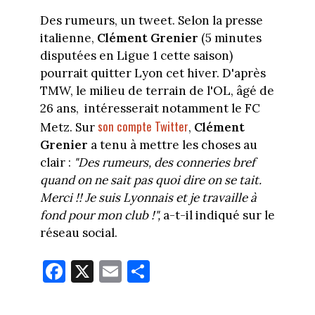
Des rumeurs, un tweet. Selon la presse
italienne,
Clément Grenier
(5 minutes
disputées en Ligue 1 cette saison)
pourrait quitter Lyon cet hiver. D'après
TMW, le milieu de terrain de l'OL, âgé de
26 ans, intéresserait notamment le FC
son compte Twitter
Metz. Sur
,
Clément
Grenier
a tenu à mettre les choses au
clair :
"Des rumeurs, des conneries bref
quand on ne sait pas quoi dire on se tait.
Merci !! Je suis Lyonnais et je travaille à
fond pour mon club !",
a-t-il indiqué sur le
réseau social.
Fa
X
E
Pa
ce
m
rt