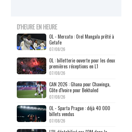
D'HEURE EN HEURE
OL - Mercato : Orel Mangala prêté à
Getafe
07/08/26
OL : billetterie ouverte pour les deux
premières réceptions en L1
07/08/26
CAN 2026 : Ghana pour Chawinga,
Côte d'Ivoire pour Bekhaled
07/08/26
OL - Sparta Prague : déjà 40 000
billets vendus
07/08/26