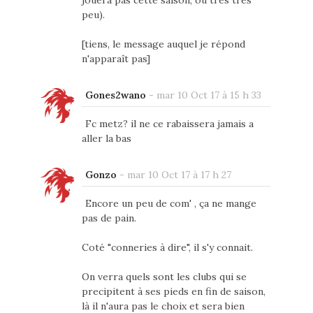
jouera pas cette saison, ou très très
peu).
[tiens, le message auquel je répond
n'apparaît pas]
Gones2wano
-
mar 10 Oct 17 à 15 h 33
Fc metz? il ne ce rabaissera jamais a
aller la bas
Gonzo
-
mar 10 Oct 17 à 17 h 27
Encore un peu de com' , ça ne mange
pas de pain.
Coté "conneries à dire", il s'y connait.
On verra quels sont les clubs qui se
precipitent à ses pieds en fin de saison,
là il n'aura pas le choix et sera bien