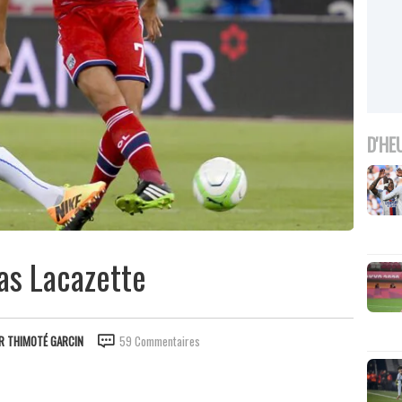
D'HE
pas Lacazette
AR
THIMOTÉ GARCIN
59 Commentaires