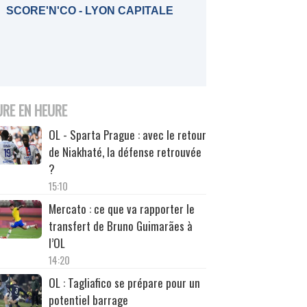
SCORE'N'CO - LYON CAPITALE
URE EN HEURE
OL - Sparta Prague : avec le retour
de Niakhaté, la défense retrouvée
?
15:10
Mercato : ce que va rapporter le
transfert de Bruno Guimarães à
l’OL
14:20
OL : Tagliafico se prépare pour un
potentiel barrage