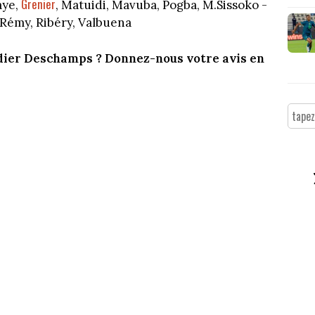
Grenier
aye,
, Matuidi, Mavuba, Pogba, M.Sissoko -
Rémy, Ribéry, Valbuena
idier Deschamps ? Donnez-nous votre avis en