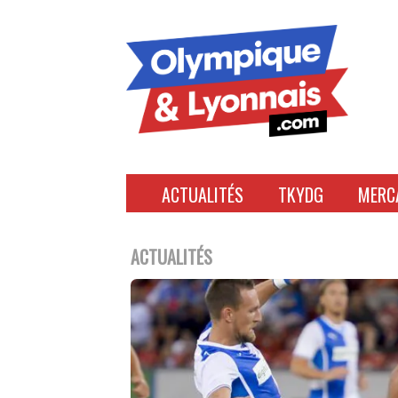
Accéder
au
contenu
ACTUALITÉS
TKYDG
MERC
ACTUALITÉS