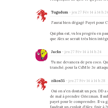
Tugudum
-
jeu 27 Fév 14 à 14 h 2
J'aurai bien dégagé Payet pour C
Qui plus est, vu les progrés en pas
que Alex se serait très bien intég
Jacks
-
jeu 27 Fév 14 à 14 h 24
Tu me devances de peu coco. Que
tranché, pour la CdM le 3e attaq
zikos35
-
jeu 27 Fév 14 à 14 h 28
Oui on s'en doutait un peu. DD a d
de mal à prendre Griezman. Il suf
payet pour le comprendre. Il va g
faudrait un exploit d'Alex, finir à