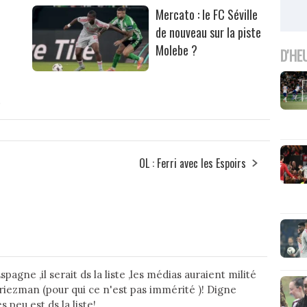
Mercato : le FC Séville
de nouveau sur la piste
Molebe ?
D'HE
s
OL : Ferri avec les Espoirs
spagne ,il serait ds la liste ,les médias auraient milité
Griezman (pour qui ce n'est pas immérité )! Digne
 peu est ds la liste!