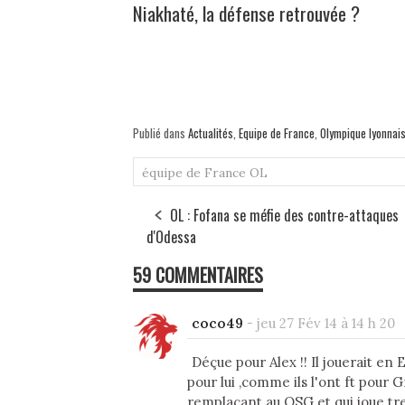
Niakhaté, la défense retrouvée ?
Publié dans
Actualités
,
Equipe de France
,
Olympique lyonnai
équipe de France
OL
OL : Fofana se méfie des contre-attaques
d'Odessa
59 COMMENTAIRES
coco49
-
jeu 27 Fév 14 à 14 h 20
Déçue pour Alex !! Il jouerait en E
pour lui ,comme ils l'ont ft pour 
remplaçant au QSG et qui joue tres