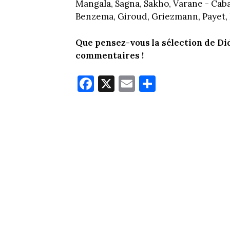
Mangala, Sagna, Sakho, Varane - Cab
Benzema, Giroud, Griezmann, Payet, 
Que pensez-vous la sélection de D
commentaires !
Fa
X
E
Pa
ce
m
rt
bo
ail
ag
ok
er