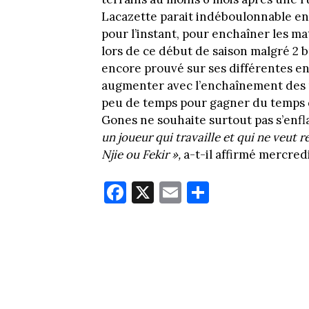
Lacazette parait indéboulonnable en
pour l’instant, pour enchaîner les ma
lors de ce début de saison malgré 2 b
encore prouvé sur ses différentes en
augmenter avec l’enchaînement des
peu de temps pour gagner du temps de
Gones ne souhaite surtout pas s’en
un joueur qui travaille et qui ne veut 
Njie ou Fekir
»,
a-t-il affirmé mercredi
Fa
X
E
Pa
ce
m
rt
bo
ail
ag
ok
er