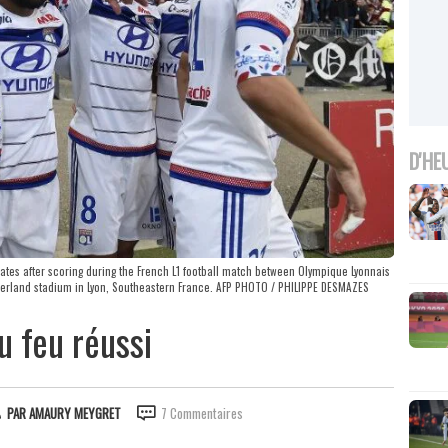
D'HE
mates after scoring during the French L1 football match between Olympique Lyonnais
Gerland stadium in Lyon, Southeastern France. AFP PHOTO / PHILIPPE DESMAZES
u feu réussi
PAR
AMAURY MEYGRET
7 Commentaires