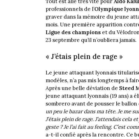
Tout est allé très vite pour
Aldo Kalu
professionnels de l’
Olympique lyonn
graver dans la mémoire du jeune atta
mois. Une première apparition cont
Ligue des champions
et du Vélodrome
23 septembre qu’il n’oubliera jamais.
« J’étais plein de rage »
Le jeune attaquant lyonnais titulari
modèles, n’a pas mis longtemps à fair
Après une belle déviation de
Steed 
jeune attaquant lyonnais (19 ans) a é
sombrero avant de pousser le ballon d
un peu le bazar dans ma tête. Je me sui
J’étais plein de rage. J’attendais cela 
geste ? Je l’ai fait au feeling. C’est c
a-t-il confié après la rencontre. Ce 