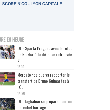
SCORE'N'CO - LYON CAPITALE
URE EN HEURE
OL - Sparta Prague : avec le retour
de Niakhaté, la défense retrouvée
?
15:10
Mercato : ce que va rapporter le
transfert de Bruno Guimarães à
l’OL
14:20
OL : Tagliafico se prépare pour un
potentiel barrage