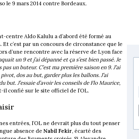
sso le 9 mars 2014 contre Bordeaux
.
ant-centre Aldo Kalulu a d’abord été formé au
L. Et c’est par un concours de circonstance que le
lors d’une rencontre avec la réserve de Lyon face
quait un 9 et j’ai dépanné et ça s’est bien passé. Je
 pas un buteur. C’est ma première saison en 9. J’ai
vot, dos au but, garder plus les ballons. J’ai
u but. J’essaie d’avoir les conseils de Flo Maurice,
t-il confié sur le site officiel de l’OL.
aisir
nes entrées, l’OL ne devrait plus du tout penser
 longue absence de
Nabil Fekir
, écarté des
upture des ligaments croisés. Si Alexandre