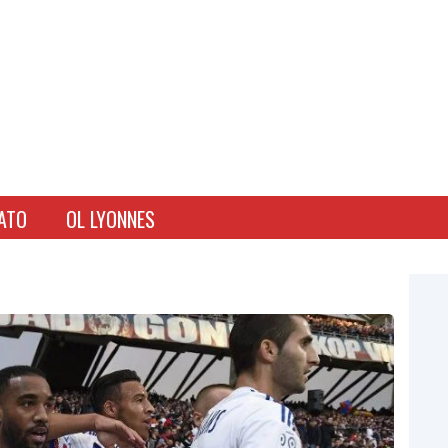
ATO
OL LYONNES