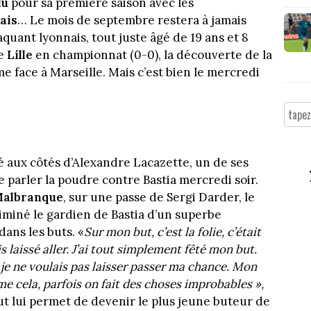
lu
pour sa première saison avec les
ais
… Le mois de septembre restera à jamais
quant lyonnais, tout juste âgé de 19 ans et 8
re
Lille
en championnat (0-0), la découverte de la
 face à Marseille. Mais c’est bien le mercredi
sé aux côtés d’Alexandre Lacazette, un de ses
e parler la poudre contre Bastia mercredi soir.
Malbranque
, sur une passe de Sergi Darder, le
liminé le gardien de Bastia d’un superbe
ans les buts. «
Sur mon but, c’est la folie, c’était
s laissé aller. J’ai tout simplement fêté mon but.
et je ne voulais pas laisser passer ma chance. Mon
omme cela, parfois on fait des choses improbables »,
but lui permet de devenir le plus jeune buteur de