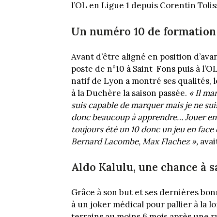
l’OL en Ligue 1 depuis Corentin Toli
Un numéro 10 de formation
Avant d’être aligné en position d’av
poste de n°10 à Saint-Fons puis à l’O
natif de Lyon a montré ses qualités, 
à la Duchère la saison passée.
«
Il man
suis capable de marquer mais je ne suis
donc beaucoup à apprendre… Jouer en pi
toujours été un 10 donc un jeu en face d
Bernard Lacombe, Max Flachez
»,
avai
Aldo Kalulu, une chance à s
Grâce à son but et ses dernières bon
à un joker médical pour pallier à la
terrains au moins 6 mois après une r