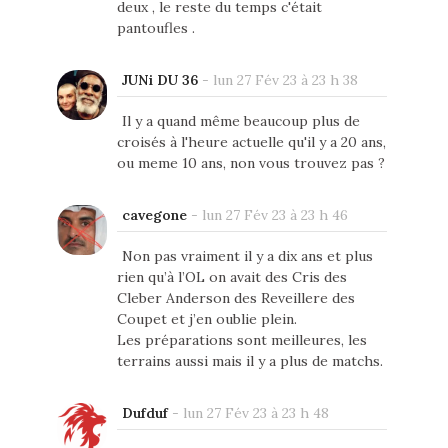
deux , le reste du temps c'était
pantoufles .
JUNi DU 36
-
lun 27 Fév 23 à 23 h 38
Il y a quand même beaucoup plus de
croisés à l'heure actuelle qu'il y a 20 ans,
ou meme 10 ans, non vous trouvez pas ?
cavegone
-
lun 27 Fév 23 à 23 h 46
Non pas vraiment il y a dix ans et plus
rien qu’à l’OL on avait des Cris des
Cleber Anderson des Reveillere des
Coupet et j’en oublie plein.
Les préparations sont meilleures, les
terrains aussi mais il y a plus de matchs.
Dufduf
-
lun 27 Fév 23 à 23 h 48