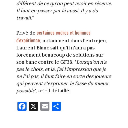
différent de ce qu'on peut avoir en réserve.
Il faut en passer par là aussi. Il y a du
travail."
certaines cadres et hommes
Privé de
d'expérience
, notamment dans l'entrejeu,
Laurent Blanc sait qu'il n'aura pas
forcément beaucoup de solutions sur
son banc contre le GF38. "
Lorsqu'on n'a
pas le choix, et là, j'ai l'impression que je
ne l'ai pas, il faut faire en sorte des joueurs
qui peuvent s'exprimer, le fasse du mieux
possible
", a-t-il détaillé.
Fa
X
E
Pa
ce
m
rt
bo
ail
ag