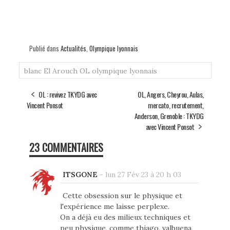
Publié dans
Actualités
,
Olympique lyonnais
blanc
El Arouch
OL
olympique lyonnais
OL : revivez TKYDG avec
OL, Angers, Cheyrou, Aulas,
Vincent Ponsot
mercato, recrutement,
Anderson, Grenoble : TKYDG
avec Vincent Ponsot
23 COMMENTAIRES
ITSGONE
-
lun 27 Fév 23 à 20 h 03
Cette obsession sur le physique et
l'expérience me laisse perplexe.
On a déjà eu des milieux techniques et
peu physique, comme thiago, valbuena,