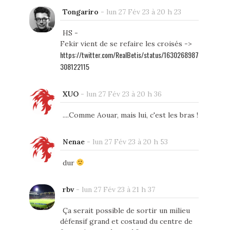
Tongariro
-
lun 27 Fév 23 à 20 h 23
HS -
Fekir vient de se refaire les croisés ->
https://twitter.com/RealBetis/status/1630268987
308122115
XUO
-
lun 27 Fév 23 à 20 h 36
....Comme Aouar, mais lui, c'est les bras !
Nenae
-
lun 27 Fév 23 à 20 h 53
dur
rbv
-
lun 27 Fév 23 à 21 h 37
Ça serait possible de sortir un milieu
défensif grand et costaud du centre de