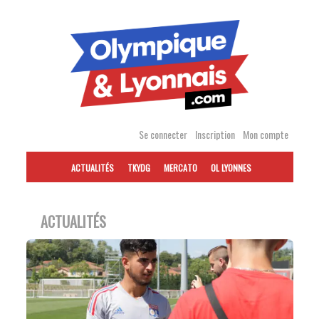
Accéder
au
contenu
Se connecter
Inscription
Mon compte
ACTUALITÉS
TKYDG
MERCATO
OL LYONNES
ACTUALITÉS