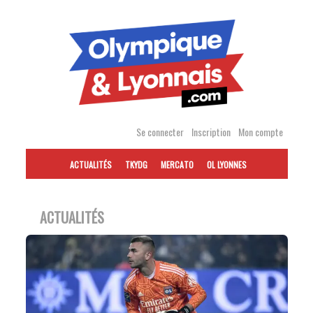
Accéder
au
contenu
Se connecter
Inscription
Mon compte
ACTUALITÉS
TKYDG
MERCATO
OL LYONNES
ACTUALITÉS