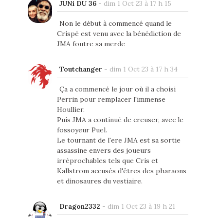
JUNi DU 36
-
dim 1 Oct 23 à 17 h 15
Non le début à commencé quand le
Crispé est venu avec la bénédiction de
JMA foutre sa merde
Toutchanger
-
dim 1 Oct 23 à 17 h 34
Ça a commencé le jour où il a choisi
Perrin pour remplacer l'immense
Houllier.
Puis JMA a continué de creuser, avec le
fossoyeur Puel.
Le tournant de l'ere JMA est sa sortie
assassine envers des joueurs
irréprochables tels que Cris et
Kallstrom accusés d'êtres des pharaons
et dinosaures du vestiaire.
Dragon2332
-
dim 1 Oct 23 à 19 h 21