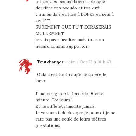
et toi t es pas médiocre....planqué
derrière ton pseudo et ton ordi
t irai lui dire en face à LOPES en seul à
seul???
SUREMENT QUE TU T ECRASERAIS
MOLLEMENT
je vais pas t insulter mais tu es un
nullard comme supporter!!
Toutchanger
-
dim 1 Oct 23 à 18 h 43
Oula il est tout rouge de colère le
kazo.
J'encourage de la 1ere à la 90eme
minute. Toujours !
Et ne siffle et n'insulte jamais.
Je vais au stade des que je peux et je ne
rate pas une seule de leurs piètres
prestations.