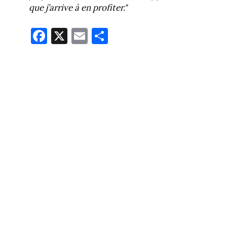
que j’arrive à en profiter."
Fa
X
E
Pa
ce
m
rt
bo
ail
ag
ok
er