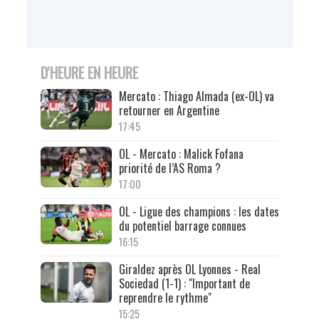
D'HEURE EN HEURE
Mercato : Thiago Almada (ex-OL) va
retourner en Argentine
17:45
OL - Mercato : Malick Fofana
priorité de l’AS Roma ?
17:00
OL - Ligue des champions : les dates
du potentiel barrage connues
16:15
Giraldez après OL Lyonnes - Real
Sociedad (1-1) : "Important de
reprendre le rythme"
15:25