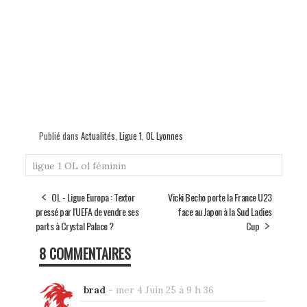
Publié dans
Actualités
,
Ligue 1
,
OL Lyonnes
ligue 1
OL
ol féminin
OL - Ligue Europa : Textor
Vicki Becho porte la France U23
pressé par l'UEFA de vendre ses
face au Japon à la Sud Ladies
parts à Crystal Palace ?
Cup
8 COMMENTAIRES
brad
-
mer 4 Juin 25 à 9 h 36