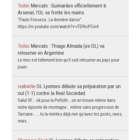
Toitoi
Mercato : Guimarães officiellement à
Arsenal, l'OL se frotte les mains
"Paulo Fonseca : La dernière danse"
https://m.youtube.com/watch?v=iTDf6cPCei4
Toitoi
Mercato : Thiago Almada (ex-OL) va
retourner en Argentine
Le mec est tellement bon qu'il soit retourner au pays pour
jouer.
isabielle
OL Lyonnes débute sa préparation par un
nul (1-1) contre la Real Sociedad
Salut OF.... ok pour la Pelfoth....on en trouve même dans
notre épicerie de montagne... même sans progression de
Tarciane... ... tu la mérites déjà rien qu'avec tes posts, rares,
mais…