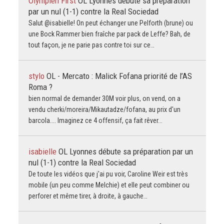
Olympien First
OL Lyonnes débute sa préparation
par un nul (1-1) contre la Real Sociedad
Salut @isabielle! On peut échanger une Pelforth (brune) ou
une Bock Rammer bien fraîche par pack de Leffe? Bah, de
tout façon, je ne parie pas contre toi sur ce…
stylo
OL - Mercato : Malick Fofana priorité de l’AS
Roma ?
bien normal de demander 30M voir plus, on vend, on a
vendu cherki/moreira/Mikautadze/fofana, au prix d'un
barcola.... Imaginez ce 4 offensif, ça fait rêver...
isabielle
OL Lyonnes débute sa préparation par un
nul (1-1) contre la Real Sociedad
De toute les vidéos que j'ai pu voir, Caroline Weir est très
mobile (un peu comme Melchie) et elle peut combiner ou
perforer et même tirer, à droite, à gauche…