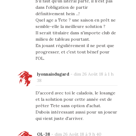
S'il faut qu'un latéral parte, il n'est pas
dans l'obligation de partir
définitivement hein ...!
Quel age a Tete ? une saison en prêt ne
semble-elle la meilleure solution ?
Il serait titulaire dans n'importe club de
milieu de tableau pourtant.
En jouant régulièrement il ne peut que
progresser, et c'est tout bénef pour
l'OL.
lyonnaisdugard
-
dim 26 Août 18 à 1 h
38
D'accord avec toi le caladois, le losange
et la solution pour cette année est de
prêter Tete sans option d'achat.
Dubois intéressant aussi pour un joueur
qui vient juste d'arriver.
OL-38
-
dim 26 Août 18 à 9 h 40