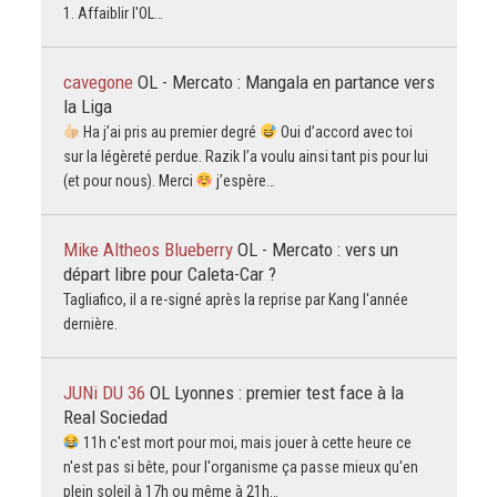
1. Affaiblir l'OL…
cavegone
OL - Mercato : Mangala en partance vers
la Liga
Ha j’ai pris au premier degré
Oui d’accord avec toi
sur la légèreté perdue. Razik l’a voulu ainsi tant pis pour lui
(et pour nous). Merci
j’espère…
Mike Altheos Blueberry
OL - Mercato : vers un
départ libre pour Caleta-Car ?
Tagliafico, il a re-signé après la reprise par Kang l'année
dernière.
JUNi DU 36
OL Lyonnes : premier test face à la
Real Sociedad
11h c'est mort pour moi, mais jouer à cette heure ce
n'est pas si bête, pour l'organisme ça passe mieux qu'en
plein soleil à 17h ou même à 21h…