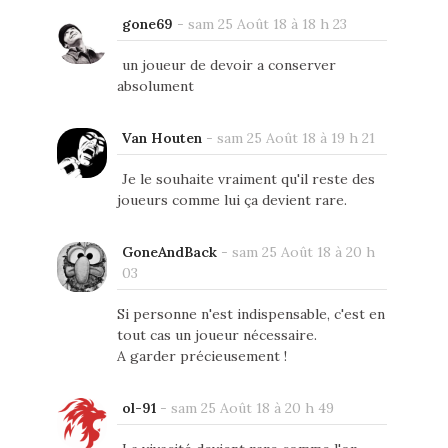
gone69
-
sam 25 Août 18 à 18 h 23
un joueur de devoir a conserver
absolument
Van Houten
-
sam 25 Août 18 à 19 h 21
Je le souhaite vraiment qu'il reste des
joueurs comme lui ça devient rare.
GoneAndBack
-
sam 25 Août 18 à 20 h
03
Si personne n'est indispensable, c'est en
tout cas un joueur nécessaire.
A garder précieusement !
ol-91
-
sam 25 Août 18 à 20 h 49