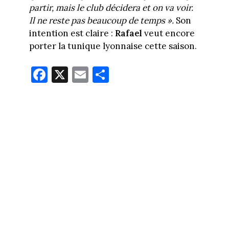
partir, mais le club décidera et on va voir.
Il ne reste pas beaucoup de temps ».
Son
intention est claire :
Rafael
veut encore
porter la tunique lyonnaise cette saison.
Fa
X
E
Pa
ce
m
rt
bo
ail
ag
ok
er