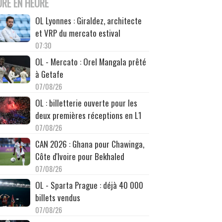
URE EN HEURE
OL Lyonnes : Giraldez, architecte
et VRP du mercato estival
07:30
OL - Mercato : Orel Mangala prêté
à Getafe
07/08/26
OL : billetterie ouverte pour les
deux premières réceptions en L1
07/08/26
CAN 2026 : Ghana pour Chawinga,
Côte d'Ivoire pour Bekhaled
07/08/26
OL - Sparta Prague : déjà 40 000
billets vendus
07/08/26