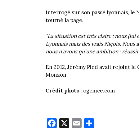
Interrogé sur son passé lyonnais, le N
tourné la page.
"La situation est très claire : nous (l
Lyonnais mais des vrais Niçois. Nous 
nous n'avons qu'une ambition : réussi
En 2012, Jérémy Pied avait rejoint l
Monzon.
Crédit photo
: ogcnice.com
Fa
X
E
Pa
ce
m
rt