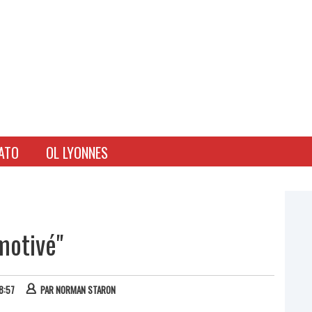
ATO
OL LYONNES
motivé"
08:57
PAR
NORMAN STARON