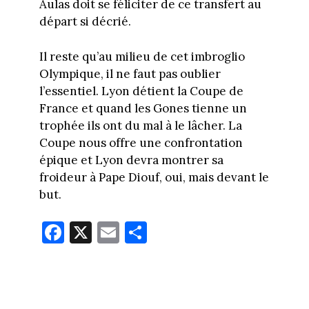
Aulas doit se féliciter de ce transfert au
départ si décrié.
Il reste qu’au milieu de cet imbroglio
Olympique, il ne faut pas oublier
l’essentiel. Lyon détient la Coupe de
France et quand les Gones tienne un
trophée ils ont du mal à le lâcher. La
Coupe nous offre une confrontation
épique et Lyon devra montrer sa
froideur à Pape Diouf, oui, mais devant le
but.
Fa
X
E
Pa
ce
m
rt
bo
ail
ag
ok
er