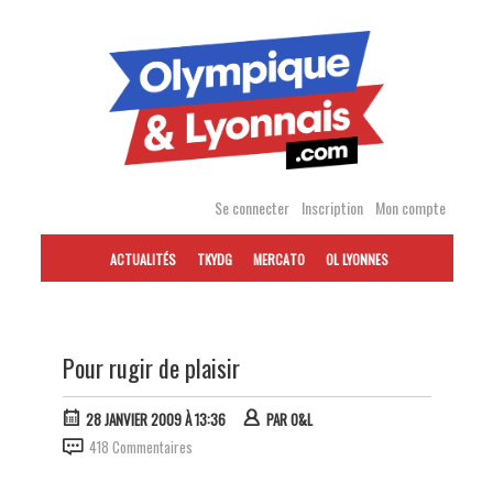
Accéder
au
contenu
Se connecter
Inscription
Mon compte
ACTUALITÉS
TKYDG
MERCATO
OL LYONNES
Pour rugir de plaisir
28 JANVIER 2009 À 13:36
PAR
O&L
418 Commentaires