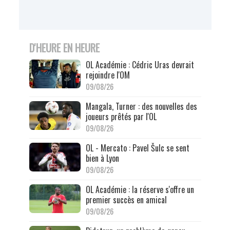
D'HEURE EN HEURE
OL Académie : Cédric Uras devrait
rejoindre l'OM
09/08/26
Mangala, Turner : des nouvelles des
joueurs prêtés par l'OL
09/08/26
OL - Mercato : Pavel Šulc se sent
bien à Lyon
09/08/26
OL Académie : la réserve s'offre un
premier succès en amical
09/08/26