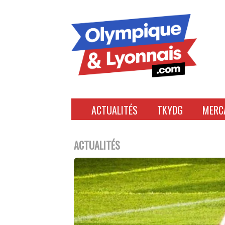
Accéder
au
contenu
ACTUALITÉS
TKYDG
MERC
ACTUALITÉS