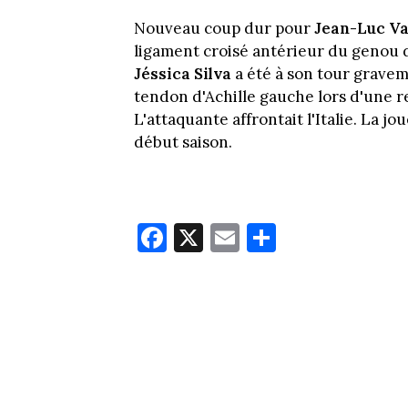
Nouveau coup dur pour
Jean-Luc V
ligament croisé antérieur du genou dr
Jéssica Silva
a été à son tour gravem
tendon d'Achille gauche lors d'une r
L'attaquante affrontait l'Italie. La j
début saison.
Fa
X
E
Pa
ce
m
rt
bo
ail
ag
ok
er