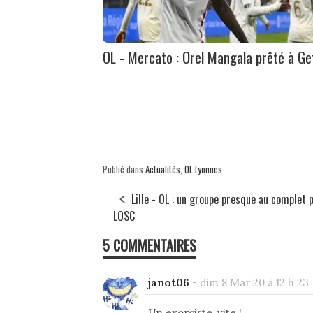
OL - Mercato : Orel Mangala prêté à Ge
Publié dans
Actualités
,
OL Lyonnes
Lille - OL : un groupe presque au complet p
LOSC
5 COMMENTAIRES
janot06
-
dim 8 Mar 20 à 12 h 23
Un exorciste, vite !