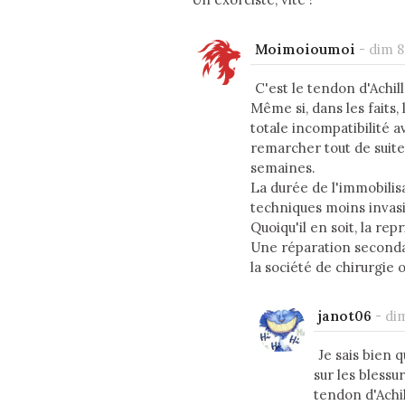
Moimoioumoi
-
dim 8
C'est le tendon d'Achill
Même si, dans les faits,
totale incompatibilité a
remarcher tout de suite
semaines.
La durée de l'immobilis
techniques moins invasi
Quoiqu'il en soit, la re
Une réparation secondai
la société de chirurgie
janot06
-
dim
Je sais bien 
sur les blessu
tendon d'Achil