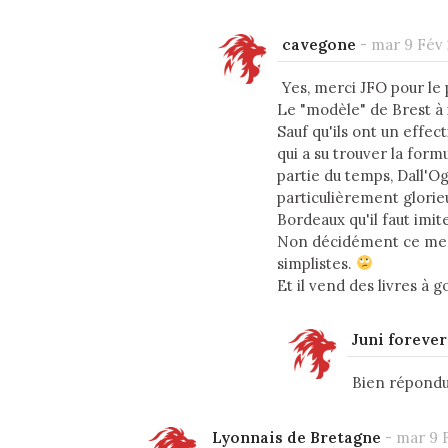
cavegone
-
mar 9 Fév 2
Yes, merci JFO pour le
Le "modèle" de Brest à i
Sauf qu'ils ont un effec
qui a su trouver la form
partie du temps, Dall'Og
particulièrement glorieu
Bordeaux qu'il faut imit
Non décidément ce mec 
simplistes.
Et il vend des livres à g
Juni foreve
Bien répondu
Lyonnais de Bretagne
-
mar 9 F