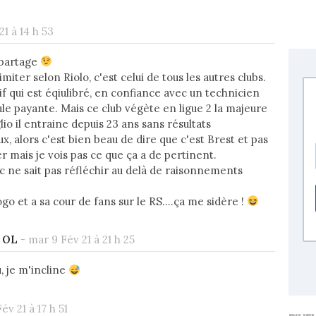
1 à 14 h 53
 partage
miter selon Riolo, c'est celui de tous les autres clubs.
tif qui est éqiulibré, en confiance avec un technicien
ule payante. Mais ce club végète en ligue 2 la majeure
lio il entraine depuis 23 ans sans résultats
x, alors c'est bien beau de dire que c'est Brest et pas
er mais je vois pas ce que ça a de pertinent.
ne sait pas réfléchir au delà de raisonnements
ogo et a sa cour de fans sur le RS....ça me sidère !
r OL
-
mar 9 Fév 21 à 21 h 25
, je m'incline
év 21 à 17 h 51