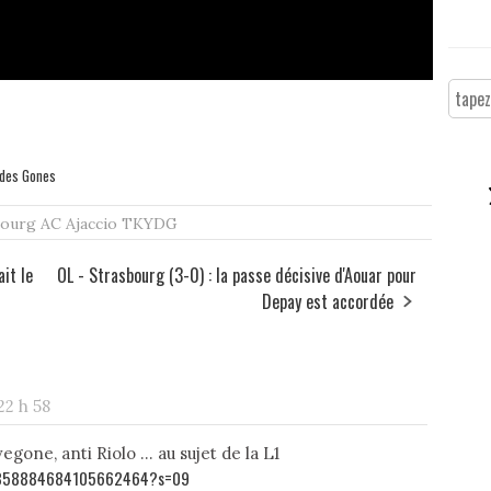
a des Gones
ourg AC Ajaccio
TKYDG
it le
OL - Strasbourg (3-0) : la passe décisive d'Aouar pour
Depay est accordée
22 h 58
egone, anti Riolo ... au sujet de la L1
s/1358884684105662464?s=09