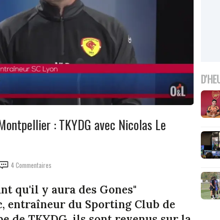
D'HE
 Montpellier : TKYDG avec Nicolas Le
4 Commentaires
nt qu'il y aura des Gones"
ec, entraîneur du Sporting Club de
ipe de TKYDG, ils sont revenus sur la