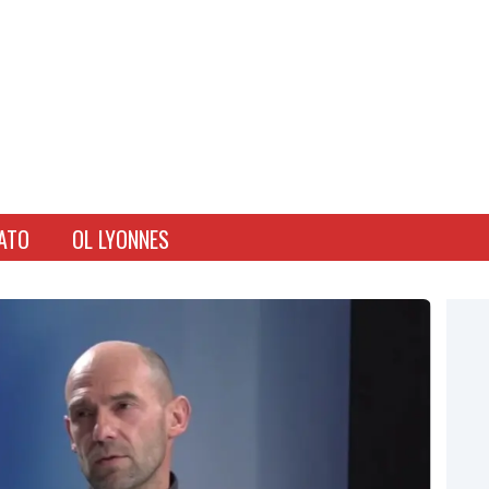
ATO
OL LYONNES