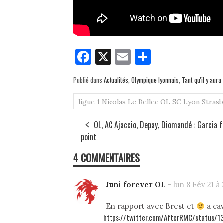
Fa
X
E
Pa
ce
m
rt
Publié dans
Actualités
,
Olympique lyonnais
,
Tant qu'il y aur
bo
ail
ag
ok
er
ligue 1
Nicolas Le Bellec
OL
SC Lyon
Strasb
OL, AC Ajaccio, Depay, Diomandé : Garcia fa
point
4 COMMENTAIRES
Juni forever OL
-
lun 8 Fév 21 à 
En rapport avec Brest et
a cav
https://twitter.com/AfterRMC/statu