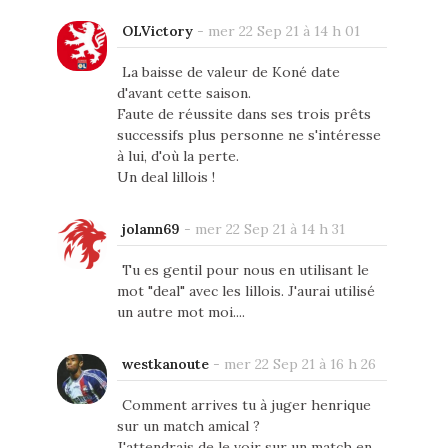
OLVictory
-
mer 22 Sep 21 à 14 h 01
La baisse de valeur de Koné date
d'avant cette saison.
Faute de réussite dans ses trois prêts
successifs plus personne ne s'intéresse
à lui, d'où la perte.
Un deal lillois !
jolann69
-
mer 22 Sep 21 à 14 h 31
Tu es gentil pour nous en utilisant le
mot "deal" avec les lillois. J'aurai utilisé
un autre mot moi....
westkanoute
-
mer 22 Sep 21 à 16 h 26
Comment arrives tu à juger henrique
sur un match amical ?
J'attendrais de le voir sur un match en