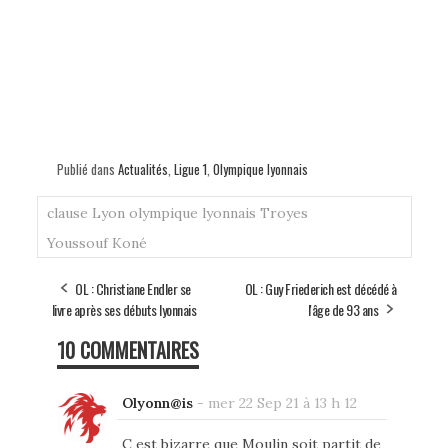
Publié dans
Actualités
,
Ligue 1
,
Olympique lyonnais
clause
Lyon
olympique lyonnais
Troyes
Youssouf Koné
OL : Christiane Endler se
OL : Guy Friederich est décédé à
livre après ses débuts lyonnais
l'âge de 93 ans
10 COMMENTAIRES
Olyonn@is
-
mer 22 Sep 21 à 13 h 12
C est bizarre que Moulin soit partit de