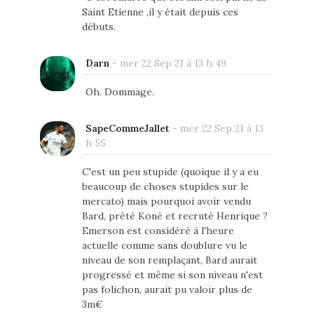
Saint Etienne ,il y était depuis ces
débuts.
Darn
-
mer 22 Sep 21 à 13 h 49
Oh. Dommage.
SapeCommeJallet
-
mer 22 Sep 21 à 13
h 55
C'est un peu stupide (quoique il y a eu
beaucoup de choses stupides sur le
mercato) mais pourquoi avoir vendu
Bard, prêté Koné et recruté Henrique ?
Emerson est considéré à l'heure
actuelle comme sans doublure vu le
niveau de son remplaçant, Bard aurait
progressé et même si son niveau n'est
pas folichon, aurait pu valoir plus de
3m€