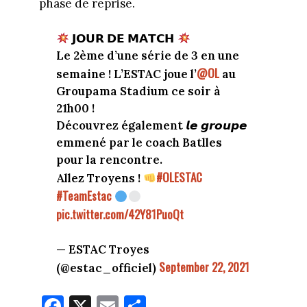
phase de reprise.
𝗝𝗢𝗨𝗥 𝗗𝗘 𝗠𝗔𝗧𝗖𝗛
Le 2ème d’une série de 3 en une
@OL
semaine ! L’ESTAC joue l’
au
Groupama Stadium ce soir à
21h00 !
Découvrez également 𝙡𝙚 𝙜𝙧𝙤𝙪𝙥𝙚
emmené par le coach Batlles
pour la rencontre.
#OLESTAC
Allez Troyens !
#TeamEstac
pic.twitter.com/42Y81PuoQt
— ESTAC Troyes
September 22, 2021
(@estac_officiel)
Fa
X
E
Pa