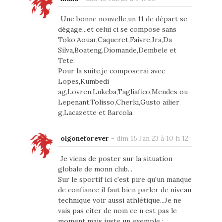
Une bonne nouvelle,un 11 de départ se
dégage...et celui ci se compose sans
Toko,Aouar,Caqueret,Faivre,Jra,Da
Silva,Boateng,Diomande,Dembele et
Tete.
Pour la suite,je composerai avec
Lopes,Kumbedi
ag,Lovren,Lukeba,Tagliafico,Mendes ou
Lepenant,Tolisso,Cherki,Gusto ailier
g,Lacazette et Barcola.
olgoneforever
-
dim 15 Jan 23 à 10 h 12
Je viens de poster sur la situation
globale de monn club...
Sur le sportif ici c'est pire qu'un manque
de confiance il faut bien parler de niveau
technique voir aussi athlétique...Je ne
vais pas citer de nom ce n est pas le
moment mais juste un exemple :