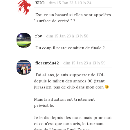
XUO
-
dim 15 Jan 23 à 10 h 24
Est-ce un hasard si elles sont appelées
" surface de vérité " ?
rbv
-
dim 15 Jan 23 à 13 h 58
Du coup il reste combien de finale ?
florentdu42
-
dim 15 Jan 23 à 13 h 59
J'ai 41 ans, je suis supporter de l'OL
depuis le milieu des années 90 (étant
jurassien, pas de club dans mon coin
Mais la situation est tristement
prévisible.
Je le dis depuis des mois, mais pour moi,
et ce n'est que mon avis, le tournant
date de l'époque Puel. Et pas