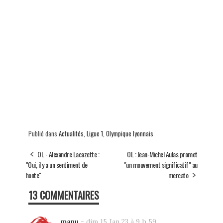
Publié dans
Actualités
,
Ligue 1
,
Olympique lyonnais
OL - Alexandre Lacazette :
OL : Jean-Michel Aulas promet
"Oui, il y a un sentiment de
"un mouvement significatif" au
honte"
mercato
13 COMMENTAIRES
manu
-
dim 15 Jan 23 à 9 h 59