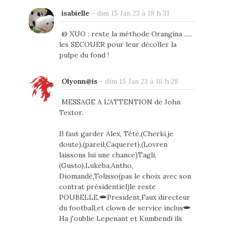
isabielle
-
dim 15 Jan 23 à 18 h 31
@ XUO : reste la méthode Orangina .....
les SECOUER pour leur décoller la
pulpe du fond !
Olyonn@is
-
dim 15 Jan 23 à 16 h 28
MESSAGE A L'ATTENTION de John
Textor.
Il faut garder Alex, Tète,(Cherki,je
doute),(pareil,Caqueret),(Lovren
laissons lui une chance)Tagli,
(Gusto),Lukeba,Antho,
Diomandé,Tolisso(pas le choix avec son
contrat présidentiel)le reste
POUBELLE.
President,Faux directeur
du football,et clown de service inclus
Ha j'oublie Lepenant et Kumbendi ils