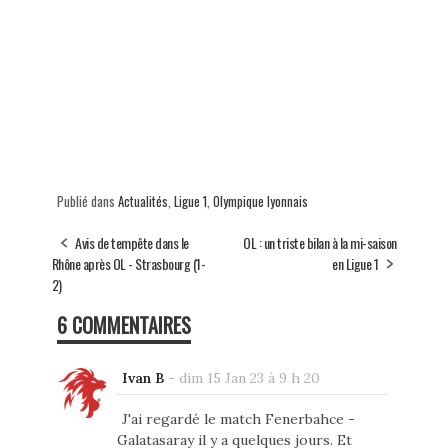
Publié dans
Actualités
,
Ligue 1
,
Olympique lyonnais
Avis de tempête dans le
OL : un triste bilan à la mi-saison
Rhône après OL - Strasbourg (1-
en Ligue 1
2)
6 COMMENTAIRES
Ivan B
-
dim 15 Jan 23 à 9 h 20
J'ai regardé le match Fenerbahce -
Galatasaray il y a quelques jours. Et