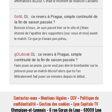
affirmations du jour. C'était le moment de relancer Carvalho
GoNL
OL : ce revers à Prague, simple continuité de
la fin de saison passée ?
Bonsoir à tous, Je suis passé hier sir le site et j’étais
étonné de l’apathie des supporters (oui: vous et moi) avant
le match. Ce que je n’avais pas prévu,…
gOLdorak
OL : ce revers à Prague, simple
continuité de la fin de saison passée ?
Faire jouer un jeune, ça ne veut pas dire le bombarder sur la
pelouse pour un match décisif alors que tu l'as
littéralement fait jouer six minutes depuis le début…
Contactez-nous
-
Mentions légales
-
CGV
-
Politique de
confidentialité
-
Gestion des cookies
-
Lyon Capitale TV
Olympique-et-Lyonnais - 6 rue Gorge de Loup - 69009 Lyon