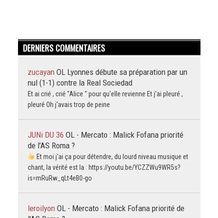
DERNIERS COMMENTAIRES
zucayan
OL Lyonnes débute sa préparation par un
nul (1-1) contre la Real Sociedad
Et ai crié , crié "Alice " pour qu'elle revienne Et j'ai pleuré ,
pleuré Oh j'avais trop de peine
JUNi DU 36
OL - Mercato : Malick Fofana priorité
de l’AS Roma ?
Et moi j'ai ça pour détendre, du lourd niveau musique et
chant, la vérité est la : https://youtu.be/YCZZWu9WR5s?
is=mRuRw_qLt4eB0-go
leroilyon
OL - Mercato : Malick Fofana priorité de