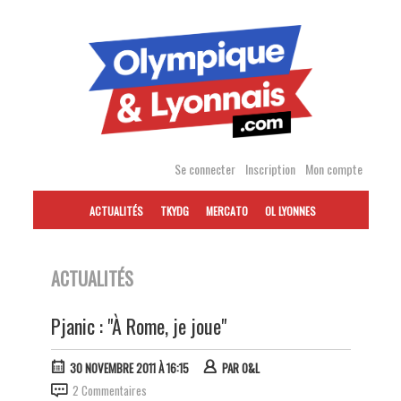
Accéder
au
contenu
Se connecter
Inscription
Mon compte
ACTUALITÉS
TKYDG
MERCATO
OL LYONNES
ACTUALITÉS
Pjanic : "À Rome, je joue"
30 NOVEMBRE 2011 À 16:15
PAR
O&L
2 Commentaires