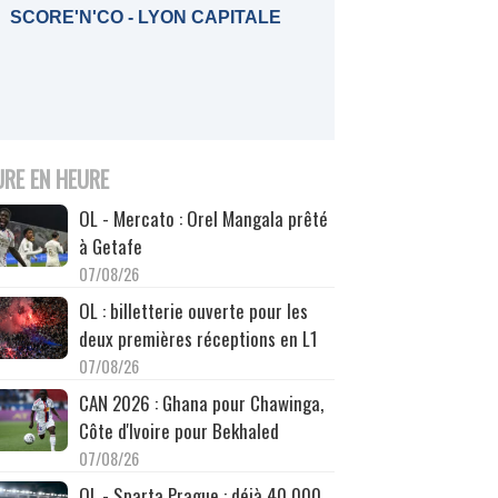
SCORE'N'CO - LYON CAPITALE
URE EN HEURE
OL - Mercato : Orel Mangala prêté
à Getafe
07/08/26
OL : billetterie ouverte pour les
deux premières réceptions en L1
07/08/26
CAN 2026 : Ghana pour Chawinga,
Côte d'Ivoire pour Bekhaled
07/08/26
OL - Sparta Prague : déjà 40 000