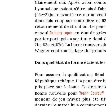
Clairement oui. Après avoir conn
Lyonnais pensaient s'être mis à l'a
(45e+2) juste avant le retour au vesti
deux fois coup sur coup (60e et 62
retournement de situation. Le penal
Anthony Lopes
et seul
, en état de grâce
portier portugais a sorti une demi-
71e, 82e et 87e). La barre transversa
Wagner confirme l'adage : les grands
Dans quel état de forme étaient les
Pour assurer la qualification, Rém
République tchèque. Il a peut-être bi
pris place sur le banc. Ce dernier
Yoann Gourcuff
Bonne nouvelle pour
q
meneur de jeu n'avait plus été titu
dernier. Ce match lui a certainemen