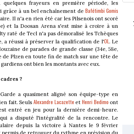
u quelques frayeurs en première période, les
Bafétimbi Gomis
bri grâce à un bel enchaînement de
aire. Il n'a en rien été car les Pilsenois ont scoré
e) et la Doosan Arena s'est mise à croire à un
ty raté de Tecl n'a pas démoralisé les Tchèques
OL
, a réussi à préserver la qualification de l'
. Le
douzaine de parades de grande classe (34e, 58e,
le de Plzen en toute fin de match sur une tête de
 gardiens ont bien les montants avec eux.
 cadres ?
i Garde a quasiment aligné son équipe-type en
Alexandre Lacazette
Henri Bedimo
en fait. Seuls
et
ont
 est entré en jeu pour la dernière demi-heure.
ui a disputé l'intégralité de la rencontre. Le
laire depuis la victoire à Nantes le 9 février
t permis de retrouver du rythme en prévision du