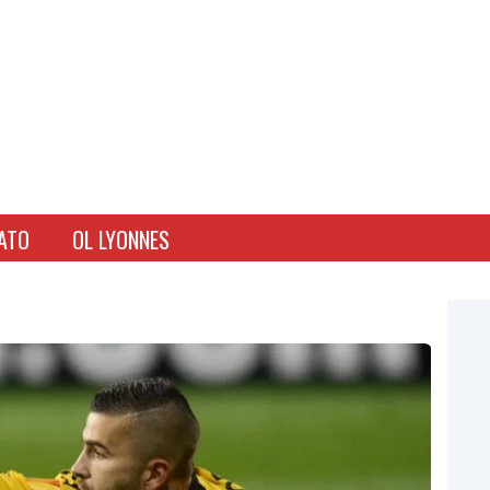
ATO
OL LYONNES