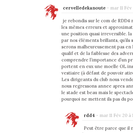
cervelledekanoute
-
mar 11 Fév 
je rebondis sur le com de RDD4 n
les mêmes erreurs et approximati
une position quasi irreversible. l
par nos éléments brillants, qu’ils 
serons malheureusement pas en ld
qualif et de la faiblesse des adve
comprendre l’importance d’un pro
portent en eux une moelle OL inst
vestiaire (à défaut de pouvoir atir
Les dirigeants du club nous vende
nous regressons annee apres an
le stade est beau mais le spectacl
pourquoi ne mettent ils pas du po
rdd4
-
mar 11 Fév 20 à 
Peut être parce que il n