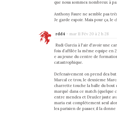
que nous sommes nombreux à par
Anthony Faure ne semble pas très 
Je garde espoir. Mais pour ça, le 
rdd4
-
mar 11 Fév 20 à 2 h 28
Rudi Garcia à l'air d'avoir une ca
fois d’affilée la même equipe en 2
e au jeune du centre de formation
catastrophique.
Defensivement on prend des but s
Marcal ce trou, le deuxieme Marc
charrette touche la balle du bout 
marqué dans ce match (quelque ce 
entre mendes et Draxler jsute ava
maria est complètement seul alor
les parisien de passer, il la donne