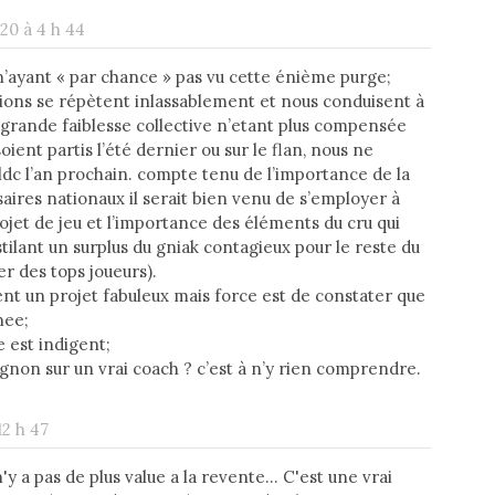
20 à 4 h 44
’ayant « par chance » pas vu cette énième purge;
ons se répètent inlassablement et nous conduisent à
a grande faiblesse collective n’etant plus compensée
soient partis l’été dernier ou sur le flan, nous ne
c l’an prochain. compte tenu de l’importance de la
rsaires nationaux il serait bien venu de s’employer à
jet de jeu et l’importance des éléments du cru qui
ilant un surplus du gniak contagieux pour le reste du
er des tops joueurs).
nt un projet fabuleux mais force est de constater que
nee;
e est indigent;
gnon sur un vrai coach ? c’est à n’y rien comprendre.
12 h 47
'y a pas de plus value a la revente... C'est une vrai