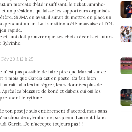
st un mercato d'été insuffisant, le ticket Juninho-
 et un président qui laisse les supporteurs organisés
tère. Si JMA en avait, il aurait du mettre en place un
 pendant un an. La transition a été mauvaise et l'OL
jeu rapide.
ie et Juni doit prouvrer que ses choix récents et futurs
e Sylvinho.
 Fév 20 à 12 h 25
 n'est pas possible de faire pire que Marcal sur ce
ait 4 mois que Garcia est en poste, Ca fait bien
l aurait fallu les intrégrer, leurs données plus de
 Après les blessure de koné et dubois oui oui les
il prennent le rythme.
de ton post je suis entièrement d'accord, mais sans
u'au choix de sylvinho, ne pas prend Laurent blanc
di Garcia...Je n'accepte toujours pas !!!