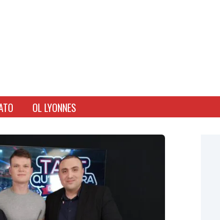
ATO
OL LYONNES