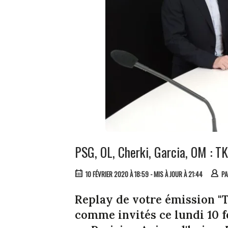
PSG, OL, Cherki, Garcia, OM : T
10 FÉVRIER 2020 À 18:59
- MIS À JOUR À 21:44
P
Replay de votre émission "T
comme invités ce lundi 10 f