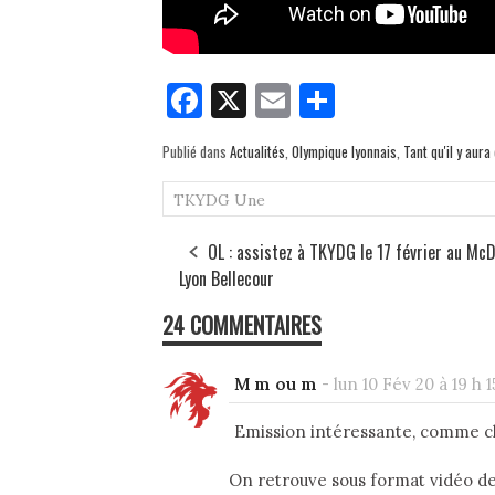
Fa
X
E
Pa
ce
m
rt
Publié dans
Actualités
,
Olympique lyonnais
,
Tant qu'il y aur
bo
ail
ag
ok
er
TKYDG
Une
OL : assistez à TKYDG le 17 février au McD
Lyon Bellecour
24 COMMENTAIRES
M m ou m
-
lun 10 Fév 20 à 19 h 1
Emission intéressante, comme c
On retrouve sous format vidéo de