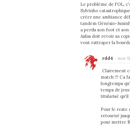
Le problème de l'OL, c'e
Sylvinho catastrophique
créer une ambiance délé
tandem Génésio-Juninho
a perdu son foot et son 
Aulas doit revoir sa cop
vont rattraper la bourd
rdd4
-
mar 11
Clairement ce
match !!! Ca f
longtemps qu'i
temps de jeux.
titularisé qu'
Pour le reste 
retourné jusq
pour mettre Ru