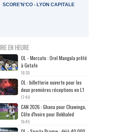
SCORE'N'CO - LYON CAPITALE
URE EN HEURE
OL - Mercato : Orel Mangala prêté
à Getafe
18:30
OL : billetterie ouverte pour les
deux premières réceptions en L1
17:40
CAN 2026 : Ghana pour Chawinga,
Côte d'Ivoire pour Bekhaled
16:45
OL - Sparta Prague : déjà 40 000