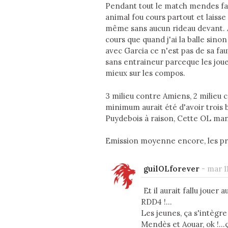
Pendant tout le match mendes fa
animal fou cours partout et laisse
même sans aucun rideau devant. Ao
cours que quand j'ai la balle sin
avec Garcia ce n'est pas de sa fau
sans entraineur parceque les joueu
mieux sur les compos.
3 milieu contre Amiens, 2 milieu co
minimum aurait été d'avoir trois b
Puydebois à raison, Cette OL manq
Emission moyenne encore, les pro
guilOLforever
-
mar 1
Et il aurait fallu jouer
RDD4 !...
Les jeunes, ça s'intèg
Mendès et Aouar, ok !...