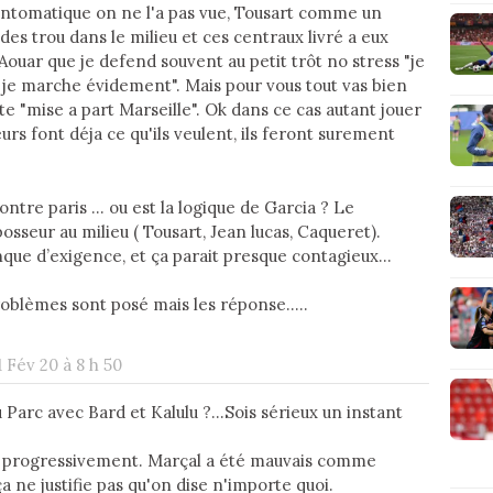
ntomatique on ne l'a pas vue, Tousart comme un
 des trou dans le milieu et ces centraux livré a eux
uar que je defend souvent au petit trôt no stress "je
on je marche évidement". Mais pour vous tout vas bien
te "mise a part Marseille". Ok dans ce cas autant jouer
rs font déja ce qu'ils veulent, ils feront surement
ntre paris ... ou est la logique de Garcia ? Le
osseur au milieu ( Tousart, Jean lucas, Caqueret).
ue d’exigence, et ça parait presque contagieux...
blèmes sont posé mais les réponse.....
1 Fév 20 à 8 h 50
 au Parc avec Bard et Kalulu ?...Sois sérieux un instant
re progressivement. Marçal a été mauvais comme
ça ne justifie pas qu'on dise n'importe quoi.