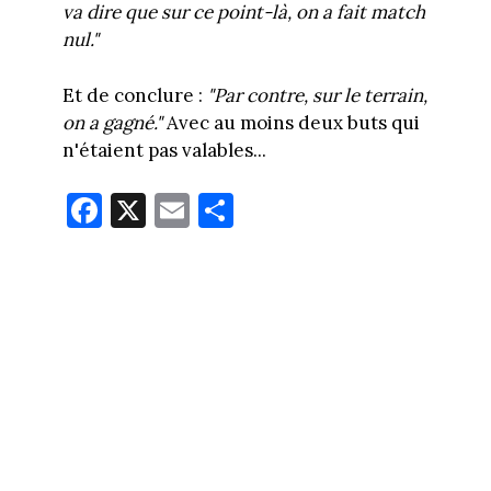
va dire que sur ce point-là, on a fait match
nul."
Et de conclure :
"Par contre, sur le terrain,
on a gagné."
Avec au moins deux buts qui
n'étaient pas valables...
Fa
X
E
Pa
ce
m
rt
bo
ail
ag
ok
er