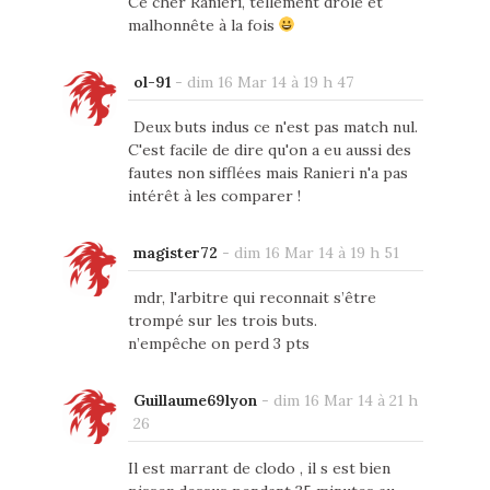
Ce cher Ranieri, tellement drôle et
malhonnête à la fois
ol-91
-
dim 16 Mar 14 à 19 h 47
Deux buts indus ce n'est pas match nul.
C'est facile de dire qu'on a eu aussi des
fautes non sifflées mais Ranieri n'a pas
intérêt à les comparer !
magister72
-
dim 16 Mar 14 à 19 h 51
mdr, l'arbitre qui reconnait s’être
trompé sur les trois buts.
n’empêche on perd 3 pts
Guillaume69lyon
-
dim 16 Mar 14 à 21 h
26
Il est marrant de clodo , il s est bien