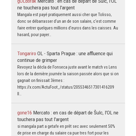
gOLdorak
Mercato : en cas de départ de Šulc, l'OL
ne touchera pas tout l'argent
Mangala est payé pratiquement aussi cher que Tolisso,
donc se débarrasser d'un an de son salaire, c'est comme
faire entrer quelques millions d'euros dans les caisses. Au
hasard, pour payer…
Tongariro
OL - Sparta Prague : une affluence qui
continue de grimper
Revoyez la décla de Fonseca juste avant le match vs Lens
lors de la dernière journée la saison passée alors que si on
gagnait on finissait 3èmes :
https://x.com/ActuFoot_/status/2055346517301416209
Il…
gone16
Mercato : en cas de départ de Šulc, l'OL ne
touchera pas tout l'argent
si mangala part a getafe en prêt sec avec seulement 50%
de prise en charge du salaire ca pue tres fort pour les