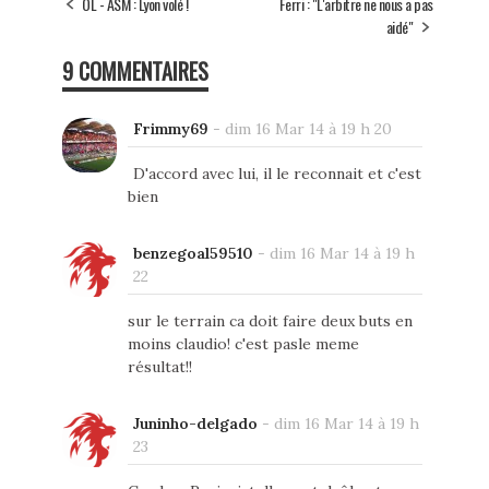
OL - ASM : Lyon volé !
Ferri : "L'arbitre ne nous a pas
aidé"
9 COMMENTAIRES
Frimmy69
-
dim 16 Mar 14 à 19 h 20
D'accord avec lui, il le reconnait et c'est
bien
benzegoal59510
-
dim 16 Mar 14 à 19 h
22
sur le terrain ca doit faire deux buts en
moins claudio! c'est pasle meme
résultat!!
Juninho-delgado
-
dim 16 Mar 14 à 19 h
23