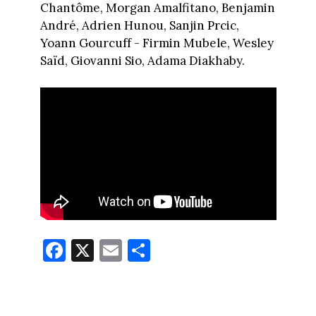
Chantôme, Morgan Amalfitano, Benjamin
André, Adrien Hunou, Sanjin Prcic,
Yoann Gourcuff - Firmin Mubele, Wesley
Saïd, Giovanni Sio, Adama Diakhaby.
Fa
X
E
Pa
ce
m
rt
bo
ail
ag