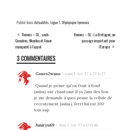
Publié dans
Actualités
,
Ligue 1
,
Olympique lyonnais
Rennes – OL : seuls
Rennes – OL : La Bretagne, un
Gonalons, Nkoulou et Aouar
passage important pour
manquent à l’appel
l’Europe
3 COMMENTAIRES
Gones2wano
-
sam 1 Avr 17 à 23 h 17
Quand je pense qu'on était à fond
(aulas) sur chantome il ya 2ans des fois
je me demande à quoi pense la cellule de
recrutement (aulas), ferri lui est 100
fois sup
Juniryu69
-
dim 2 Avr 17 à 0 h 46