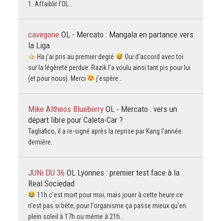
1. Affaiblir l'OL…
cavegone
OL - Mercato : Mangala en partance vers
la Liga
Ha j’ai pris au premier degré
Oui d’accord avec toi
sur la légèreté perdue. Razik l’a voulu ainsi tant pis pour lui
(et pour nous). Merci
j’espère…
Mike Altheos Blueberry
OL - Mercato : vers un
départ libre pour Caleta-Car ?
Tagliafico, il a re-signé après la reprise par Kang l'année
dernière.
JUNi DU 36
OL Lyonnes : premier test face à la
Real Sociedad
11h c'est mort pour moi, mais jouer à cette heure ce
n'est pas si bête, pour l'organisme ça passe mieux qu'en
plein soleil à 17h ou même à 21h…