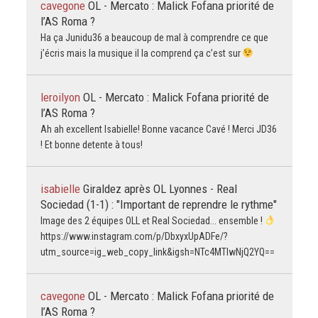
cavegone
OL - Mercato : Malick Fofana priorité de
l’AS Roma ?
Ha ça Junidu36 a beaucoup de mal à comprendre ce que
j’écris mais la musique il la comprend ça c’est sur
leroilyon
OL - Mercato : Malick Fofana priorité de
l’AS Roma ?
Ah ah excellent Isabielle! Bonne vacance Cavé ! Merci JD36
! Et bonne detente à tous!
isabielle
Giraldez après OL Lyonnes - Real
Sociedad (1-1) : "Important de reprendre le rythme"
Image des 2 équipes OLL et Real Sociedad... ensemble !
https://www.instagram.com/p/DbxyxUpADFe/?
utm_source=ig_web_copy_link&igsh=NTc4MTIwNjQ2YQ==
cavegone
OL - Mercato : Malick Fofana priorité de
l’AS Roma ?