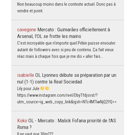
Non beaucoup moins dans le contexte actuel. Donc pas à
vendre et point.
cavegone
Mercato : Guimarães officiellement à
Arsenal, l'OL se frotte les mains
C’est incroyable que n’importe quel Pékin puisse envouter
autant de followers avec si peu de contenu. Ça fait vieux
réac mais à chaque fois que je me dis « aller fais…
isabielle
OL Lyonnes débute sa préparation par un
nul (1-1) contre la Real Sociedad
Lily pour Jule
https://www.instagram.com/reel/DbyTfdjsvst/?
utm_source=ig_web_copy_link&igsh=NTc4MTIwNjQ2YQ==
Koko
OL - Mercato : Malick Fofana priorité de l’AS
Roma ?
Il ne vaut que 30m???