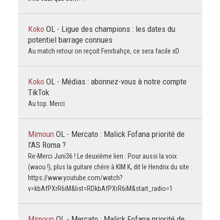
Koko
OL - Ligue des champions : les dates du
potentiel barrage connues
Au match retour on reçoit Fenrbahçe, ce sera facile xD
Koko
OL - Médias : abonnez-vous à notre compte
TikTok
Au top. Merci
Mimoun
OL - Mercato : Malick Fofana priorité de
l’AS Roma ?
Re-Merci Juni36 ! Le deuxième lien : Pour aussi la voix
(waou !), plus la guitare chère à KIM K, dit le Hendrix du site :
https://www.youtube.com/watch?
v=kbAfPXrR6iM&list=RDkbAfPXrR6iM&start_radio=1
Mimoun
OL - Mercato : Malick Fofana priorité de