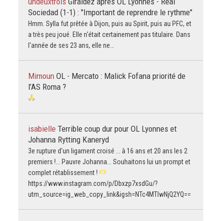
undeuxtrois
Giraldez après OL Lyonnes - Real
Sociedad (1-1) : "Important de reprendre le rythme"
Hmm. Sylla fut prêtée à Dijon, puis au Spirit, puis au PFC, et
a très peu joué. Elle n'était certainement pas titulaire. Dans
l'année de ses 23 ans, elle ne…
Mimoun
OL - Mercato : Malick Fofana priorité de
l’AS Roma ?
isabielle
Terrible coup dur pour OL Lyonnes et
Johanna Rytting Kaneryd
3e rupture d'un ligament croisé ... à 16 ans et 20 ans les 2
premiers !... Pauvre Johanna... Souhaitons lui un prompt et
complet rétablissement !
https://www.instagram.com/p/Dbxzp7xsdGu/?
utm_source=ig_web_copy_link&igsh=NTc4MTIwNjQ2YQ==