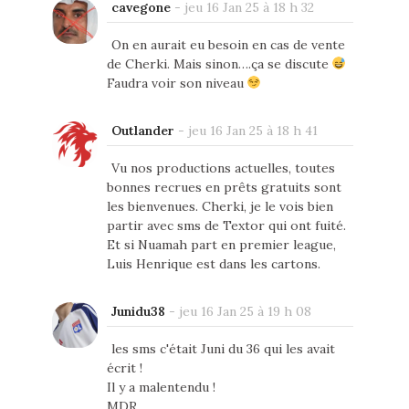
cavegone
-
jeu 16 Jan 25 à 18 h 32
On en aurait eu besoin en cas de vente
de Cherki. Mais sinon….ça se discute
Faudra voir son niveau
Outlander
-
jeu 16 Jan 25 à 18 h 41
Vu nos productions actuelles, toutes
bonnes recrues en prêts gratuits sont
les bienvenues. Cherki, je le vois bien
partir avec sms de Textor qui ont fuité.
Et si Nuamah part en premier league,
Luis Henrique est dans les cartons.
Junidu38
-
jeu 16 Jan 25 à 19 h 08
les sms c'était Juni du 36 qui les avait
écrit !
Il y a malentendu !
MDR