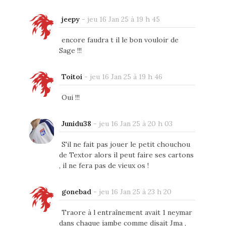
jeepy
-
jeu 16 Jan 25 à 19 h 45
encore faudra t il le bon vouloir de
Sage !!!
Toitoi
-
jeu 16 Jan 25 à 19 h 46
Oui !!!
Junidu38
-
jeu 16 Jan 25 à 20 h 03
S'il ne fait pas jouer le petit chouchou
de Textor alors il peut faire ses cartons
, il ne fera pas de vieux os !
gonebad
-
jeu 16 Jan 25 à 23 h 20
Traore à l entraînement avait 1 neymar
dans chaque jambe comme disait Jma ,