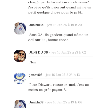
charge par la formation rhodanienne" :
j'espère qu'ils paieront quand même un
petit quelque chose pour le prêt...
Junidu38
-
jeu 16 Jan 25 à 19 h 20
Sans OA , ils gardent quand même un
oeil sur lui , bonne chose
JUNi DU 36
-
jeu 16 Jan 25 à 23 h 02
Non
janot06
-
jeu 16 Jan 25 à 23 h 13
Pour Diawara, rassurez-moi, c'est au
moins un prêt payant ?...
Junidu38
-
jeu 16 Jan 25 à 19 h 06