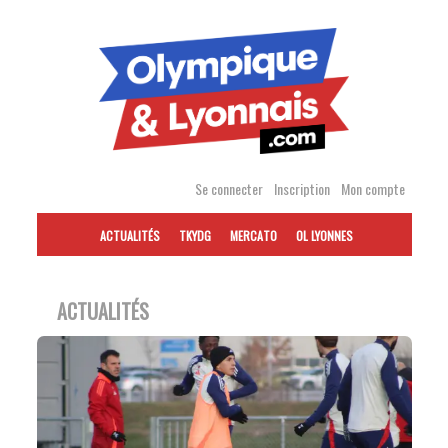
Accéder
au
contenu
Se connecter
Inscription
Mon compte
ACTUALITÉS
TKYDG
MERCATO
OL LYONNES
ACTUALITÉS