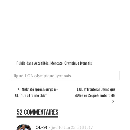
Publié dans
Actualités
,
Mercato
,
Olympique lyonnais
ligue 1
OL
olympique lyonnais
Niakhaté après Bourgoin -
L'OL affrontera l'Olympique
OL : "On a trahi le club"
d'Alès en Coupe Gambardella
52 COMMENTAIRES
OL-91
-
jeu 16 Jan 25 à 16 h 17