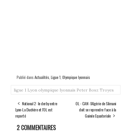
Publié dans
Actualités
,
Ligue 1
,
Olympique lyonnais
ligue 1
Lyon
olympique lyonnais
Peter Bosz
Troyes
National 2 : le derby entre
OL - CAN : l'Algérie de Slimani
Lyon-La Duchère et l'OL est
doit se reprendre face à la
reporté
Guinée Equatoriale
2 COMMENTAIRES