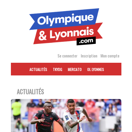
Accéder
au
contenu
Se connecter
Inscription
Mon compte
ACTUALITÉS
TKYDG
MERCATO
OL LYONNES
ACTUALITÉS