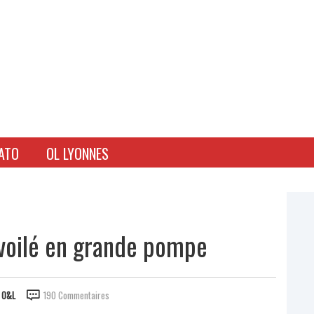
ATO
OL LYONNES
voilé en grande pompe
R
O&L
190 Commentaires