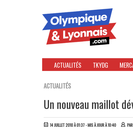
Accéder
au
contenu
ACTUALITÉS
TKYDG
MERC
ACTUALITÉS
Un nouveau maillot dé
14 JUILLET 2010 À 01:37
- MIS À JOUR À 10:40
PA