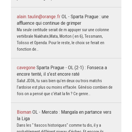
alain.taulin@orange.fr
OL - Sparta Prague : une
affluence qui continue de grimper
Ma seule certitude serait de m appuyer sur une colonne
vertébrale Niakhate,Mata, Morton ( en 6), Tessmann,
Tolisso et Openda. Pour le reste, le choix se ferait en
fonction de…
cavegone
Sparta Prague - OL (2-1) : Fonseca a
encore tenté, il s'est encore raté
Salut JD36, tu sais bien qu’en deux ou trois matchs
l’ardoise est plus ou moins effacée. Génésio combien de
fois on a pensé que c’était la fin ? Ce genre…
Bioman
OL - Mercato : Mangala en partance vers
la Liga
Dans les " fiascos historiques" comme tu dis, il y a
probablement différent niveau d’échec. Et encore ils