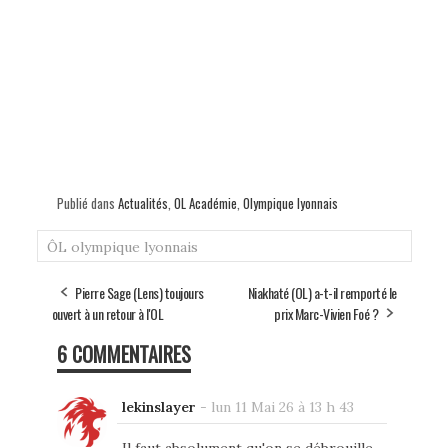
Publié dans
Actualités
,
OL Académie
,
Olympique lyonnais
ÔL
olympique lyonnais
Pierre Sage (Lens) toujours
Niakhaté (OL) a-t-il remporté le
ouvert à un retour à l'OL
prix Marc-Vivien Foé ?
6 COMMENTAIRES
lekinslayer
-
lun 11 Mai 26 à 13 h 43
Il faut absolument qu'on se débrouille