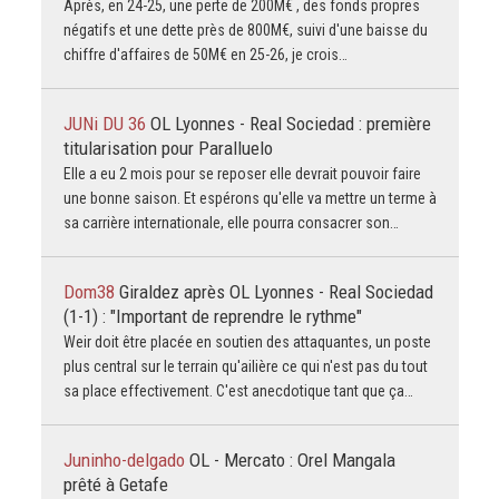
Après, en 24-25, une perte de 200M€ , des fonds propres
négatifs et une dette près de 800M€, suivi d'une baisse du
chiffre d'affaires de 50M€ en 25-26, je crois…
JUNi DU 36
OL Lyonnes - Real Sociedad : première
titularisation pour Paralluelo
Elle a eu 2 mois pour se reposer elle devrait pouvoir faire
une bonne saison. Et espérons qu'elle va mettre un terme à
sa carrière internationale, elle pourra consacrer son…
Dom38
Giraldez après OL Lyonnes - Real Sociedad
(1-1) : "Important de reprendre le rythme"
Weir doit être placée en soutien des attaquantes, un poste
plus central sur le terrain qu'ailière ce qui n'est pas du tout
sa place effectivement. C'est anecdotique tant que ça…
Juninho-delgado
OL - Mercato : Orel Mangala
prêté à Getafe