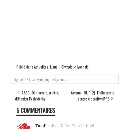
Publié dans
Actualités
,
Ligue 1
,
Olympique lyonnais
ligue 1
OL
olympique lyonnais
ASSE - OL : horaire, arbitre,
Arsenal - OL (1-2) : Endler peste
diffusion TV du derby
contre le penalty sifflé
5 COMMENTAIRES
TomP
-
dim 20 Avr 25 à 13 h 59