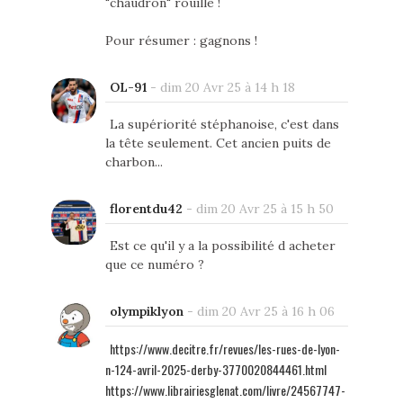
"chaudron" rouillé !
Pour résumer : gagnons !
OL-91
-
dim 20 Avr 25 à 14 h 18
La supériorité stéphanoise, c'est dans
la tête seulement. Cet ancien puits de
charbon...
florentdu42
-
dim 20 Avr 25 à 15 h 50
Est ce qu'il y a la possibilité d acheter
que ce numéro ?
olympiklyon
-
dim 20 Avr 25 à 16 h 06
https://www.decitre.fr/revues/les-rues-de-lyon-
n-124-avril-2025-derby-3770020844461.html
https://www.librairiesglenat.com/livre/24567747-