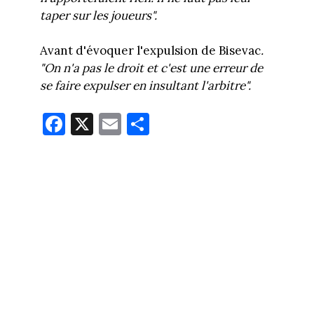
taper sur les joueurs".
Avant d'évoquer l'expulsion de Bisevac
.
"O
n n'a pas le droit et c'est une erreur de
se faire expulser en insultant l'arbitre".
Fa
X
E
Pa
ce
m
rt
bo
ail
ag
ok
er