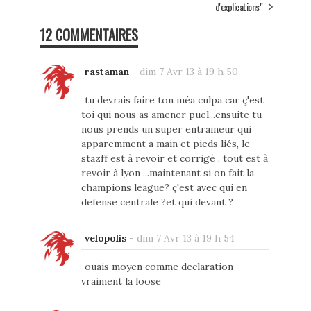
d'explications"
12 COMMENTAIRES
rastaman
-
dim 7 Avr 13 à 19 h 50
tu devrais faire ton méa culpa car ç'est
toi qui nous as amener puel...ensuite tu
nous prends un super entraineur qui
apparemment a main et pieds liés, le
stazff est à revoir et corrigé , tout est à
revoir à lyon ...maintenant si on fait la
champions league? ç'est avec qui en
defense centrale ?et qui devant ?
velopolis
-
dim 7 Avr 13 à 19 h 54
ouais moyen comme declaration
vraiment la loose