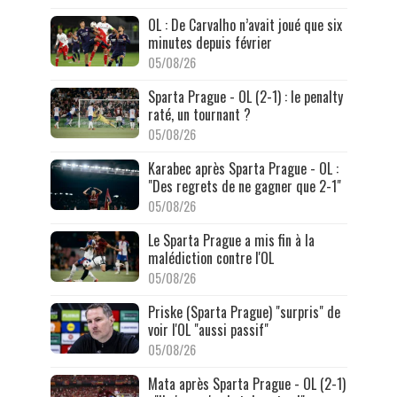
OL : De Carvalho n’avait joué que six
minutes depuis février
05/08/26
Sparta Prague - OL (2-1) : le penalty
raté, un tournant ?
05/08/26
Karabec après Sparta Prague - OL :
"Des regrets de ne gagner que 2-1"
05/08/26
Le Sparta Prague a mis fin à la
malédiction contre l'OL
05/08/26
Priske (Sparta Prague) "surpris" de
voir l'OL "aussi passif"
05/08/26
Mata après Sparta Prague - OL (2-1)