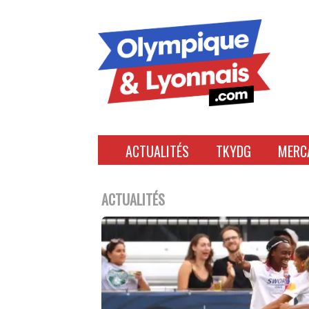
Accéder
au
contenu
ACTUALITÉS
TKYDG
MERC
ACTUALITÉS