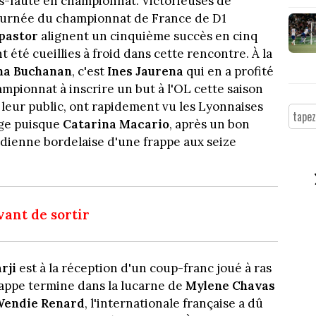
s-faute en championnat. Victorieuses de
 journée du championnat de France de D1
pastor
alignent un cinquième succès en cinq
 été cueillies à froid dans cette rencontre. À la
ha Buchanan
, c'est
Ines Jaurena
qui en a profité
mpionnat à inscrire un but à l'OL cette saison
nt leur public, ont rapidement vu les Lyonnaises
age puisque
Catarina Macario
, après un bon
ardienne bordelaise d'une frappe aux seize
vant de sortir
rji
est à la réception d'un coup-franc joué à ras
frappe termine dans la lucarne de
Mylene Chavas
endie Renard
, l'internationale française a dû