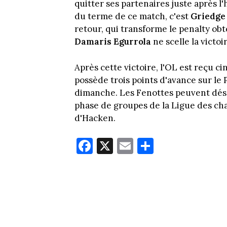
quitter ses partenaires juste après l
du terme de ce match, c'est
Griedge
retour, qui transforme le penalty ob
Damaris Egurrola
ne scelle la victoi
Après cette victoire, l'OL est reçu 
possède trois points d'avance sur le
dimanche. Les Fenottes peuvent déso
phase de groupes de la Ligue des ch
d'Hacken.
Fa
X
E
Pa
ce
m
rt
bo
ail
ag
ok
er