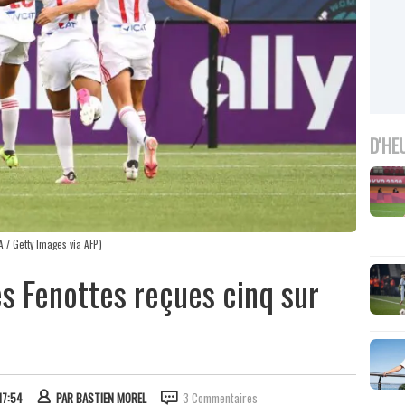
D'HE
/ Getty Images via AFP)
es Fenottes reçues cinq sur
17:54
PAR
BASTIEN MOREL
3 Commentaires