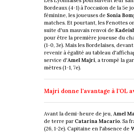
Les Lyonnaises poursuivent leur san
Bordeaux (4-1) à l'occasion de la 5e
féminine, les joueuses de
Sonia Bom
matches. Et pourtant, les Fenottes ont
suite d'un mauvais renvoi de
Kadeis
pour être la première joueuse du cha
(1-0, 3e). Mais les Bordelaises, deva
revenir à égalité au tableau d'affich
service d'
Amel Majri
, a trompé la g
mètres (1-1, 7e).
Majri donne l'avantage à l'OL a
Avant la demi-heure de jeu,
Amel Ma
de terre par
Catarina Macario
. Sa 
(26, 1-2e). Capitaine en l'absence de
W