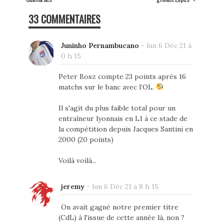
33 COMMENTAIRES
Juninho Pernambucano
-
lun 6 Déc 21 à
0 h 15
Peter Bosz compte 23 points après 16
matchs sur le banc avec l’OL.
Il s'agit du plus faible total pour un
entraîneur lyonnais en L1 à ce stade de
la compétition depuis Jacques Santini en
2000 (20 points)
Voilà voilà...
jeremy
-
lun 6 Déc 21 à 8 h 15
On avait gagné notre premier titre
(CdL) à l'issue de cette année là, non ?