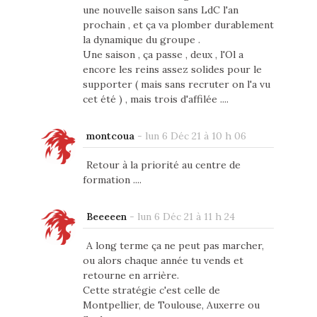
une nouvelle saison sans LdC l'an
prochain , et ça va plomber durablement
la dynamique du groupe .
Une saison , ça passe , deux , l'Ol a
encore les reins assez solides pour le
supporter ( mais sans recruter on l'a vu
cet été ) , mais trois d'affilée ....
montcoua
-
lun 6 Déc 21 à 10 h 06
Retour à la priorité au centre de
formation ....
Beeeeen
-
lun 6 Déc 21 à 11 h 24
A long terme ça ne peut pas marcher,
ou alors chaque année tu vends et
retourne en arrière.
Cette stratégie c'est celle de
Montpellier, de Toulouse, Auxerre ou