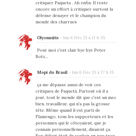
critiquer Paqueta . Ah enfin. Il reste
encore un effort à critiquer surtout la
défense denayer et le champion du
monde des charrues
Olyonn@is
-
lun 6 Déc 21 à 11 h 55
Pour moi c'est clair bye bye Peter
Botz...
Mopi do Brasil
-
lun 6 Déc 21 à 17 h 15
ça me dépasse aussi de voir ces
critiques de Paquetà. Partout où il a
joué, tout le monde dit que c'est un mec
bien, travailleur, qui n'a pas la grosse
tête. Même quand il est parti de
Flamengo, tous les supporteurs et les
personnes qui le côtoyaient, que je
connais personnellement, disaient ça.
Son défaut était de vouloir un peu trop