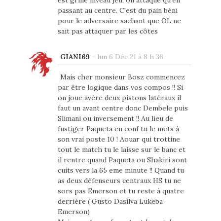
est grillé niveau jeu, on attaque qu'en
passant au centre. C'est du pain béni
pour le adversaire sachant que OL ne
sait pas attaquer par les côtes
GIANI69
-
lun 6 Déc 21 à 8 h 36
Mais cher monsieur Bosz commencez
par être logique dans vos compos !! Si
on joue avère deux pistons latéraux il
faut un avant centre donc Dembele puis
Slimani ou inversement !! Au lieu de
fustiger Paqueta en conf tu le mets à
son vrai poste 10 ! Aouar qui trottine
tout le match tu le laisse sur le banc et
il rentre quand Paqueta ou Shakiri sont
cuits vers la 65 eme minute !! Quand tu
as deux défenseurs centraux HS tu ne
sors pas Emerson et tu reste à quatre
derrière ( Gusto Dasilva Lukeba
Emerson)