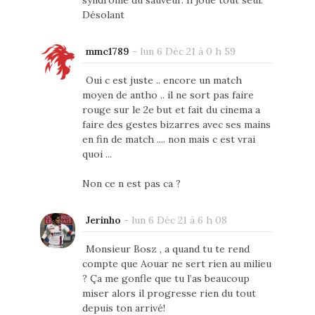
syndrome du sauveur. Il joue tout seul.
Désolant
mmc1789
-
lun 6 Déc 21 à 0 h 59
Oui c est juste .. encore un match
moyen de antho .. il ne sort pas faire
rouge sur le 2e but et fait du cinema a
faire des gestes bizarres avec ses mains
en fin de match .... non mais c est vrai
quoi ...
Non ce n est pas ca ?
Jerinho
-
lun 6 Déc 21 à 6 h 08
Monsieur Bosz , a quand tu te rend
compte que Aouar ne sert rien au milieu
? Ça me gonfle que tu l’as beaucoup
miser alors il progresse rien du tout
depuis ton arrivé!