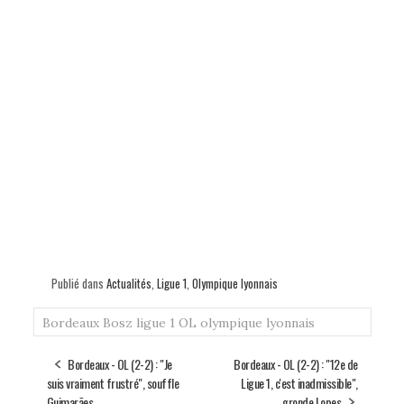
Publié dans
Actualités
,
Ligue 1
,
Olympique lyonnais
Bordeaux
Bosz
ligue 1
OL
olympique lyonnais
Bordeaux - OL (2-2) : "Je
Bordeaux - OL (2-2) : "12e de
suis vraiment frustré", souffle
Ligue 1, c'est inadmissible",
Guimarães
gronde Lopes