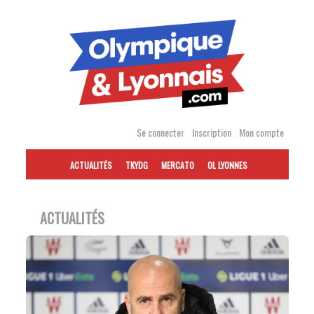
Accéder
au
contenu
Se connecter
Inscription
Mon compte
ACTUALITÉS
TKYDG
MERCATO
OL LYONNES
ACTUALITÉS