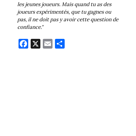
les jeunes joueurs. Mais quand tu as des
joueurs expérimentés, que tu gagnes ou
pas, il ne doit pas y avoir cette question de
confiance."
Fa
X
E
Pa
ce
m
rt
bo
ail
ag
ok
er