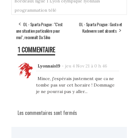
Bordeaux
ligue 1
Lyon
olympique lyonnais
programmation
télé
OL - Sparta Prague : "C'est
OL - Sparta Prague : Gusto et
une situation particulière pour
Kadewere sont absents
moi", reconnaît Da Silva
1 COMMENTAIRE
Lyonnais19
-
jeu 4 Nov 21 à 0 h 46
Mince, j'espérais justement que ca ne
tombe pas sur cet horaire ! Dommage
je ne pourrai pas y aller...
Les commentaires sont fermés