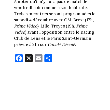
A noter qu'il n'y aura pas de match le
vendredi soir comme à son habitude.
Trois rencontres seront programmées le
samedi 4 décembre avec OM-Brest (17h,
Prime Video
), Lille-Troyes (19h,
Prime
Video
) avant l'opposition entre le Racing
Club de Lens et le Paris Saint-Germain
prévue à 21h sur
Canal+ Décalé
.
Fa
X
E
Pa
ce
m
rt
bo
ail
ag
ok
er