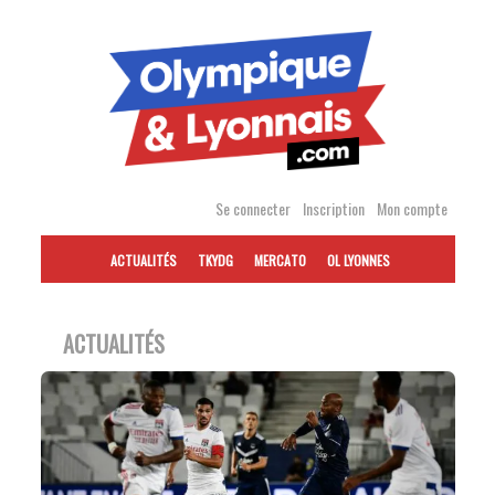
Accéder
au
contenu
Se connecter
Inscription
Mon compte
ACTUALITÉS
TKYDG
MERCATO
OL LYONNES
ACTUALITÉS