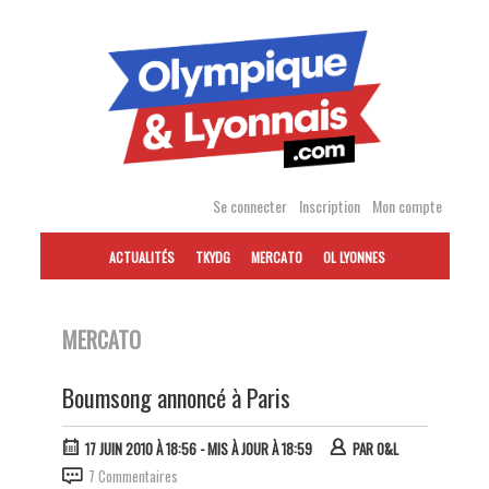
Accéder
au
contenu
Se connecter
Inscription
Mon compte
ACTUALITÉS
TKYDG
MERCATO
OL LYONNES
MERCATO
Boumsong annoncé à Paris
17 JUIN 2010 À 18:56
- MIS À JOUR À 18:59
PAR
O&L
7 Commentaires