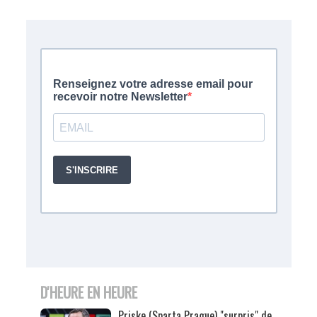
D'HEURE EN HEURE
Priske (Sparta Prague) "surpris" de